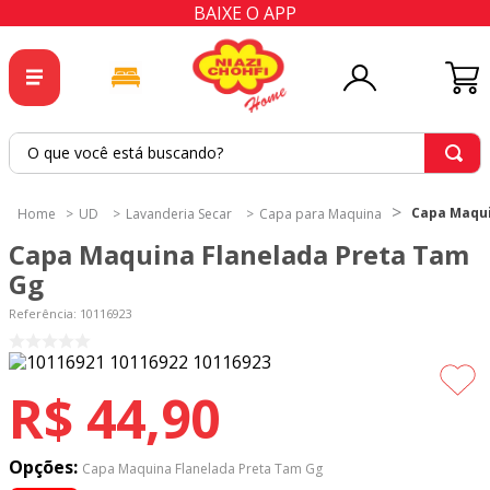
BAIXE O APP
O que você está buscando?
TERMOS MAIS BUSCADOS
Capa Maqui
UD
Lavanderia Secar
Capa para Maquina
1
º
tricoline
Capa Maquina Flanelada Preta Tam
2
º
tapete
Gg
3
º
cortina
Referência
:
10116923
4
º
tecido percal
5
º
tapetes
R$
44
,
90
6
º
percal
7
º
tecido tricoline
Opções:
Capa Maquina Flanelada Preta Tam Gg