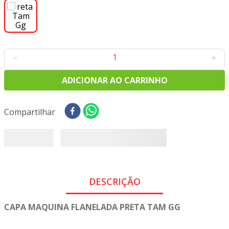
8
º
tricoline digital
9
º
tecido oxford
10
º
tapete sisal
－
＋
ADICIONAR AO CARRINHO
Compartilhar
DESCRIÇÃO
CAPA MAQUINA FLANELADA PRETA TAM GG