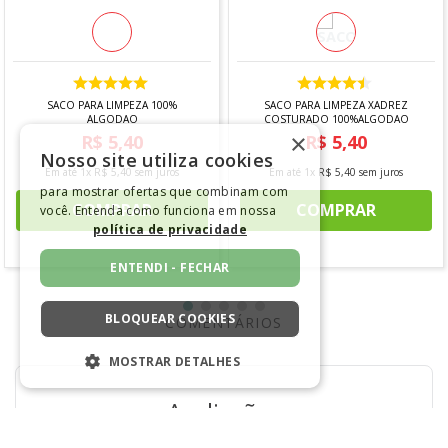
*IMAGEM MERAMENTE ILUSTRATIVA
SACO PARA LIMPEZA 100%
SACO PARA LIMPEZA XADREZ
ALGODAO
COSTURADO 100%ALGODAO
×
R$
5
,
40
R$
5
,
40
Nosso site utiliza cookies
Em até
1
x
R$
5
,
40
sem juros
Em até
1
x
R$
5
,
40
sem juros
para mostrar ofertas que combinam com
COMPRAR
COMPRAR
você. Entenda como funciona em nossa
política de privacidade
ENTENDI - FECHAR
BLOQUEAR COOKIES
COMENTÁRIOS
MOSTRAR DETALHES
ESTRITAMENTE NECESSÁRIOS
Avaliações
DESEMPENHO