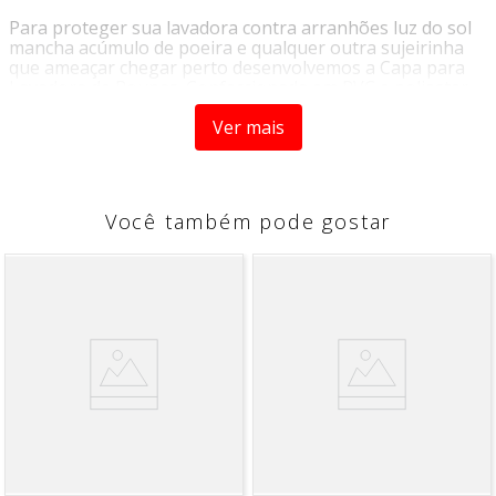
Para proteger sua lavadora contra arranhões luz do sol
mancha acúmulo de poeira e qualquer outra sujeirinha
que ameaçar chegar perto desenvolvemos a Capa para
Lavadora de Roupas. Confeccionada em PVC e poliester
que facilitam a limpeza Fica facil de limpar com apenas um
pano molhado.
Ver mais
INFORMAÇÕES DO PRODUTO
Você também pode gostar
MEDIDAS
Dimenções:
Tamanho GG
Composição:
PVC e Poliester
Cor:
Preto
Peso:
280g
Contém:
1 CAPA MAQUINA FLANELADA PRETA TAM GG
Marca:
PLAST LEO