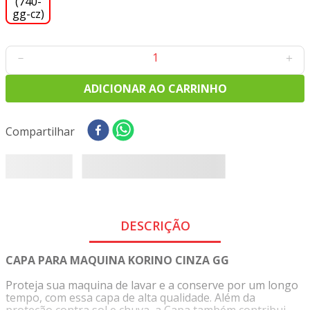
8
º
tricoline digital
9
º
tecido oxford
10
º
toalha mesa
－
＋
ADICIONAR AO CARRINHO
Compartilhar
DESCRIÇÃO
CAPA PARA MAQUINA KORINO CINZA GG
Proteja sua maquina de lavar e a conserve por um longo
tempo, com essa capa de alta qualidade. Além da
proteção contra sol e chuva, a Capa também contribui