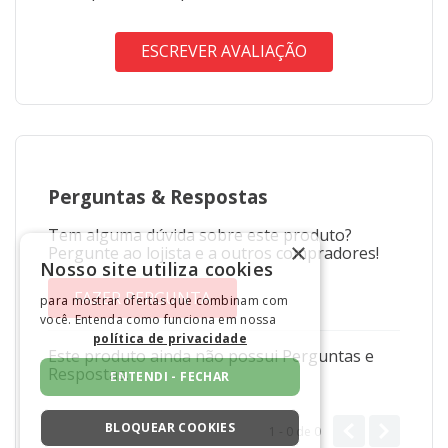
ESCREVER AVALIAÇÃO
Perguntas
&
Respostas
Tem alguma dúvida sobre este produto?
×
Pergunte ao lojista e a outros compradores!
Nosso site utiliza cookies
FAZER PERGUNTA
para mostrar ofertas que combinam com
você. Entenda como funciona em nossa
política de privacidade
Este produto ainda não possui Perguntas e
Respostas.
ENTENDI - FECHAR
BLOQUEAR COOKIES
1 - 0
de
0