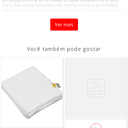
para que a sua máquina não tenha riscos e arranhões.
Além de poderem danificar o produto, criando aberturas
para entrada e vazamento de água, esses riscos também
acabam com a sua estética.
Ver mais
• Acabamento superior
• Super resistente
• Mais Reforçada
Você também pode gostar
MEDIDAS APROXIMADAS:
(AXLXP) 99X70X68
COR:
Cinza
CONTEM: 1 Capa p/ maquina Korino Cinza
*INDICADA PARA MÁQUINAS DE 16KG*
*IMAGEM MERAMENTE ILUSTRATIVA*