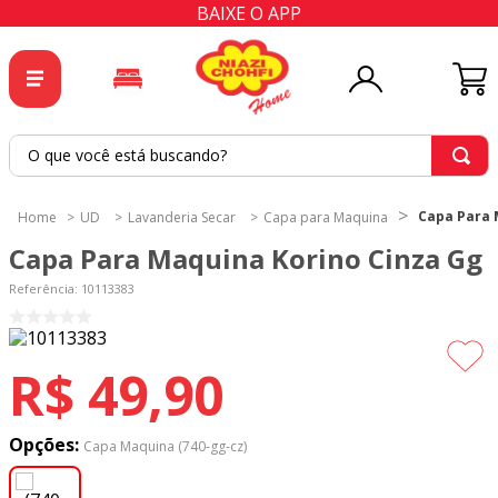
BAIXE O APP
O que você está buscando?
TERMOS MAIS BUSCADOS
Capa Para 
UD
Lavanderia Secar
Capa para Maquina
1
º
tricoline
Capa Para Maquina Korino Cinza Gg
2
º
tapete
Referência
:
10113383
3
º
cortina
4
º
tapetes
R$
49
,
90
5
º
tecido percal
6
º
tecido tricoline
Opções:
Capa Maquina (740-gg-cz)
7
º
percal