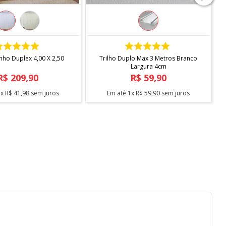
COMPRAR
COMPRAR
inho Duplex 4,00 X 2,50
Trilho Duplo Max 3 Metros Branco
Largura 4cm
R$
209
,
90
R$
59
,
90
5
x
R$
41
,
98
sem juros
Em até
1
x
R$
59
,
90
sem juros