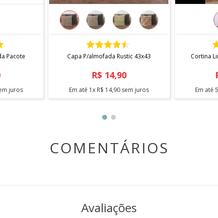
COMPRAR
da Pacote
Capa P/almofada Rustic 43x43
Cortina L
0
R$
14
,
90
em juros
Em até
1
x
R$
14
,
90
sem juros
Em até
COMENTÁRIOS
Avaliações