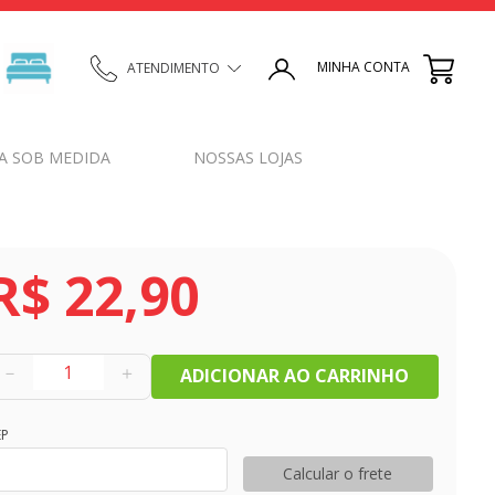
MINHA CONTA
ATENDIMENTO
A SOB MEDIDA
NOSSAS LOJAS
R$
22
,
90
－
＋
ADICIONAR AO CARRINHO
EP
Calcular o frete