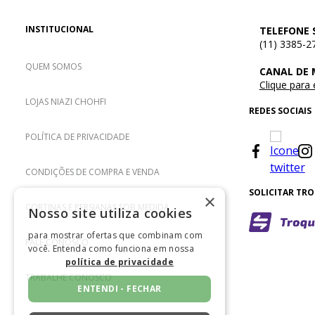
INSTITUCIONAL
TELEFONE 
(11) 3385-2
QUEM SOMOS
CANAL DE
Clique para
LOJAS NIAZI CHOHFI
REDES SOCIAIS
POLÍTICA DE PRIVACIDADE
CONDIÇÕES DE COMPRA E VENDA
SOLICITAR TR
×
CORTINAS E PERSIANAS SOB MEDIDA
Nosso site utiliza cookies
para mostrar ofertas que combinam com
FALE CONOSCO
você. Entenda como funciona em nossa
política de privacidade
TRABALHE CONOSCO
ENTENDI - FECHAR