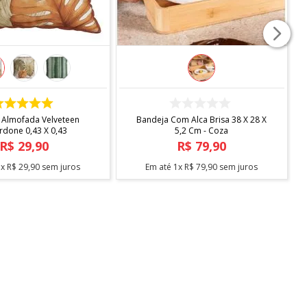
COMPRAR
COMPRAR
ndard Com Sapateira -
Escorredor Desmontavel Master
Arthi
Cromado Blac C/bandeja Bica -
Arthi
R$
138
,
90
R$
104
,
90
3
x
R$
46
,
30
sem juros
Em até
2
x
R$
52
,
45
sem juros