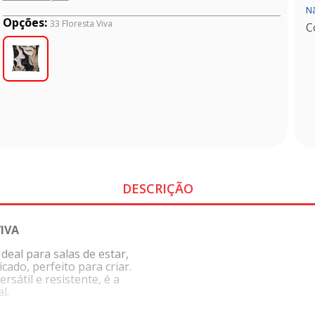
Nã
Opções:
33 Floresta Viva
C
DESCRIÇÃO
IVA
deal para salas de estar,
cado, perfeito para criar.
sátil e resistente, é a
l.