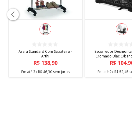
COMPRAR
COMPRAR
Capa de Cadeira Malha
Tapete Elysia 1,00
Estampada
R$
19
,
90
R$
219
,
9
Em até
1
x
R$
19
,
90
sem juros
Em até
5
x
R$
43
,
98
s