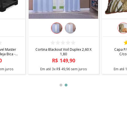
COMPRAR
 X 1,40
Fita Antiderrapante Para Tapetes
Arara Sta
1,20m
0
R$
12
,
90
em juros
Em até
1
x
R$
12
,
90
sem juros
Em até