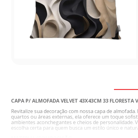
CAPA P/ ALMOFADA VELVET 43X43CM 33
FLORESTA V
Revitalize sua decoração com nossa capa de almofada. I
quartos ou áreas externas, ela oferece um toque sofisti
ambientes aconchegantes e cheios de personalidade. Ver
escolha certa para quem busca um estilo único e natura