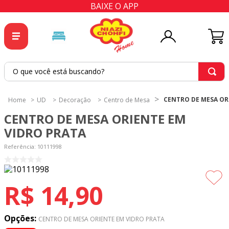
BAIXE O APP
O que você está buscando?
TERMOS MAIS BUSCADOS
CENTRO DE MESA OR
UD
Decoração
Centro de Mesa
1
º
tricoline
CENTRO DE MESA ORIENTE EM
2
º
tapete
VIDRO PRATA
3
º
cortina
Referência
:
10111998
4
º
tapetes
5
º
tecido percal
R$
14
,
90
6
º
tecido tricoline
7
º
percal
Opções:
CENTRO DE MESA ORIENTE EM VIDRO PRATA