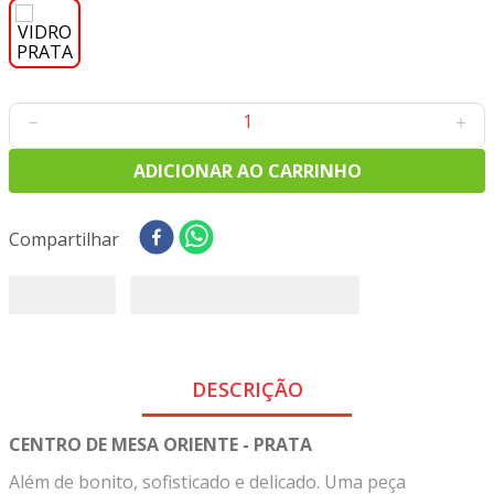
8
º
tricoline digital
9
º
tecido oxford
10
º
toalha mesa
－
＋
ADICIONAR AO CARRINHO
1 disponível
Compartilhar
DESCRIÇÃO
CENTRO DE MESA ORIENTE - PRATA
Além de bonito, sofisticado e delicado. Uma peça