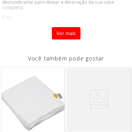
deslumbrante para deixar a decoração da sua casa
completa.
Cor:
Prata
Composição:
Ver mais
Vidro
Dimensão:
-Lg: 15cm
Você também pode gostar
-Alt: 5cm
-Prf: 15cm
Marca
: L Hermitage
Fornecedor:
Full- Fit
Cuidados:
-Não utilizar produtos abrasíveis.
-Lavar com sabão neutro e espoja macia.
-Manter fora do alcance das crianças.
Conteúdo da Embalagem
01 CENTRO DE MESA ORIENTE
* IMAGEM MERAMENTE ILUSTRATIVA.