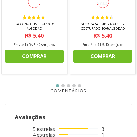
Altura: 13cm
SACO PARA LIMPEZA 100%
SACO PARA LIMPEZA XADREZ
ALGODAO
COSTURADO 100%ALGODAO
R$
5
,
40
R$
5
,
40
Em até
1
x
R$
5
,
40
sem juros
Em até
1
x
R$
5
,
40
sem juros
COMPRAR
COMPRAR
COMENTÁRIOS
Avaliações
5
estrelas
3
4
estrelas
1