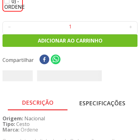
8
º
tricoline digital
9
º
tecido oxford
10
º
tapete sisal
－
＋
ADICIONAR AO CARRINHO
Compartilhar
DESCRIÇÃO
ESPECIFICAÇÕES
Origem:
Nacional
Tipo:
Cesto
Marca:
Ordene