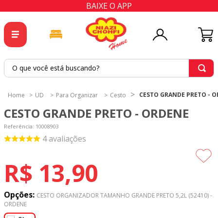
BAIXE O APP
O que você está buscando?
TERMOS MAIS BUSCADOS
CESTO GRANDE PRETO - 
UD
Para Organizar
Cesto
1
º
tricoline
CESTO GRANDE PRETO - ORDENE
2
º
tapete
Referência
:
10008903
3
º
cortina
4
avaliações
4
º
tecido percal
R$
13
,
90
5
º
tapetes
6
º
percal
Opções:
CESTO ORGANIZADOR TAMANHO GRANDE PRETO 5,2L (52410) -
ORDENE
7
º
tecido tricoline