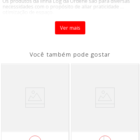
Os produtos da linha Log da Ordene são para diversas
necessidades com o propósito de aliar praticidade …
otimização de espaço.
São gaveteiros, cestos, fruteiras e soluções para o dia-a-
Ver mais
dia. Práticos, de fácil manuseio auxiliam na organização
de diversos ambientes.
Práticos, de fácil manuseio auxiliam na organização de
diversos ambientes.
Você também pode gostar
DESCRIÇÃO
- Produto desenvolvido para ajudar na organização de
ambientes
- Indicado para utilização doméstica e profissional
- Confeccionados em material de ótima qualidade
DIMENSÕES
As medidas abaixo informadas so aproximadas e podem
variar para mais ou para menos.
Comprimento: 31cm
Largura: 21cm