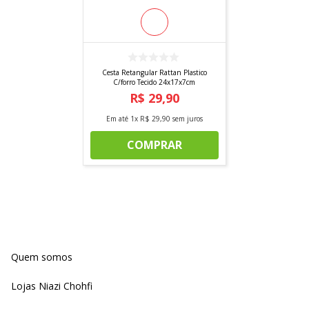
Cesta Retangular Rattan Plastico
C/forro Tecido 24x17x7cm
R$
29
,
90
Em até
1
x
R$
29
,
90
sem juros
COMPRAR
Quem somos
Lojas Niazi Chohfi