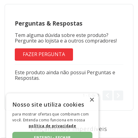
Perguntas
&
Respostas
Tem alguma dúvida sobre este produto?
Pergunte ao lojista e a outros compradores!
FAZER PERGUNTA
Este produto ainda não possui Perguntas e
Respostas.
1 - 0
de
0
×
Nosso site utiliza cookies
para mostrar ofertas que combinam com
você. Entenda como funciona em nossa
política de privacidade
Lançamentos imperdíveis
ENTENDI - FECHAR