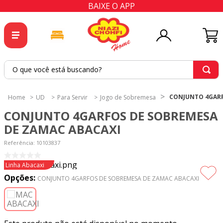
BAIXE O APP
O que você está buscando?
TERMOS MAIS BUSCADOS
CONJUNTO 4GARF
UD
Para Servir
Jogo de Sobremesa
1
º
tricoline
CONJUNTO 4GARFOS DE SOBREMESA
2
º
tapete
DE ZAMAC ABACAXI
3
º
cortina
Referência
:
10103837
4
º
tecido percal
Linha Abacaxi
5
º
tapetes
Opções:
CONJUNTO 4GARFOS DE SOBREMESA DE ZAMAC ABACAXI
6
º
percal
7
º
tecido tricoline