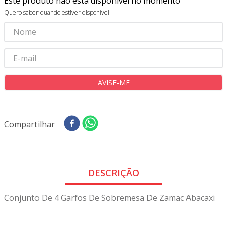
Este produto não está disponível no momento
8
º
tricoline digital
Quero saber quando estiver disponível
9
º
tecido oxford
10
º
tapete sisal
Compartilhar
DESCRIÇÃO
Conjunto De 4 Garfos De Sobremesa De Zamac Abacaxi