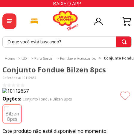
BAIXE O APP
O que você está buscando?
TERMOS MAIS BUSCADOS
1
º
tricoline
Conjunto Fondu
UD
Para Servir
Fondue e Acessórios
2
º
tapete
Conjunto Fondue Bilzen 8pcs
3
º
cortina
Referência
:
10112657
4
º
tapetes
5
º
tecido percal
Opções:
Conjunto Fondue Bilzen 8pcs
6
º
tecido tricoline
7
º
percal
8
º
tecido oxford
Este produto não está disponível no momento