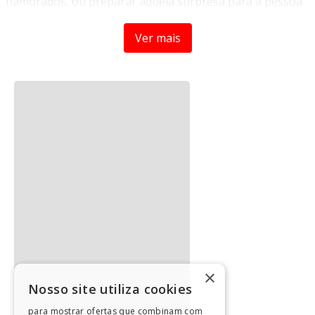
chocolate.
Uma excelente opção para comemorar o dia dos
namorados, ou preparar aquela surpresa para a pessoa
amada.
Contém 8 peças
Ver mais
• 1 Panela;
• 1 Suporte;
• 2 potes;
• 1 vela;
Você também pode gostar
• 2 Garfos;
• 1 base;
Dimensões da Peça:
• Panela: 10,5x10,5X6
• Base: 20cmx20cm
• Potes: 06cmx06cmx04cm
Material:
• Cerêmica, aço inox, parafina e bambu
Marca:
• Haüskraft
×
Nosso site utiliza cookies
•Serve até duas pessoas;
para mostrar ofertas que combinam com