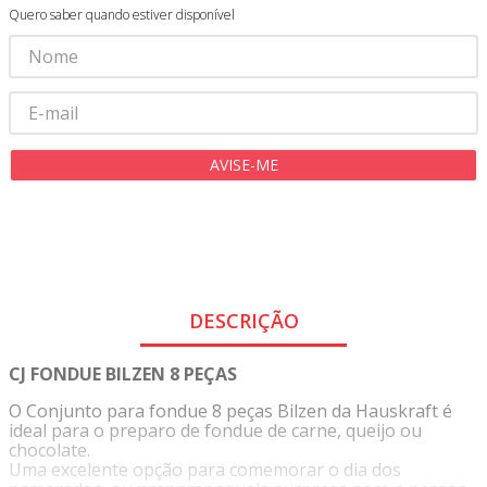
Quero saber quando estiver disponível
9
º
tricoline digital
10
º
tecidos
Compartilhar
DESCRIÇÃO
CJ FONDUE BILZEN 8 PEÇAS
O Conjunto para fondue 8 peças Bilzen da Hauskraft é
ideal para o preparo de fondue de carne, queijo ou