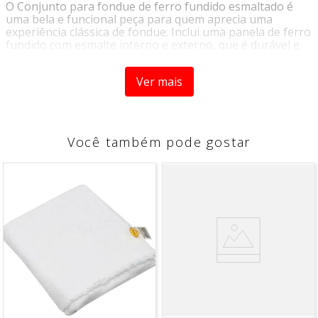
O Conjunto para fondue de ferro fundido esmaltado é
uma bela e funcional peça para quem aprecia uma
experiência clássica de fondue. Inclui uma panela de ferro
fundido com esmalte interno e externo, que é durável e
retém o calor de forma eficiente. Essa panela vêm na cor
preto, tornando-a uma peça mais moderna e sofisticada.
Ver mais
Além da panela, o conjunto contém um suporte
resistente para a panela com um queimador. Este
queimador mantém o fondue aquecido durante todo o
tempo de serviço, proporcionando uma experiência
Você também pode gostar
agradável e prolongada.
O Conjunto também inclue garfos longos, feitos de aço
inoxidável, para que os convidados possam mergulhar os
alimentos na panela com segurança.
INFORMAÇÕES DO PRODUTO
MEDIDAS
Altura:
28cm
Largura:
6cm
Comprimento:
6cm