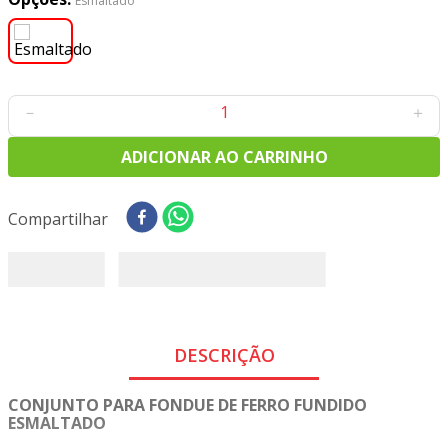
Esmaltado
8
º
tecido oxford
9
º
tricoline digital
10
º
tecidos
－
＋
ADICIONAR AO CARRINHO
Compartilhar
DESCRIÇÃO
CONJUNTO PARA FONDUE DE FERRO FUNDIDO
ESMALTADO