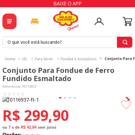
BAIXE O APP
O que você está buscando?
TERMOS MAIS BUSCADOS
Conjunto Para 
UD
Para Servir
Fondue e Acessórios
1
º
tricoline
Conjunto Para Fondue de Ferro
2
º
tapete
Fundido Esmaltado
3
º
cortina
Referência
:
10116937
4
º
tapetes
5
º
tecido percal
R$
299
,
90
6
º
tecido tricoline
7
º
percal
ou
7
x
de
R$ 42,84
sem juros
Opções: