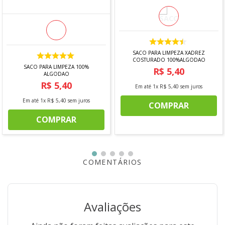
Composição:
Alumínio/Cerâmica
Cor:
Preto
Capacidade:
1L
SACO PARA LIMPEZA XADREZ
COSTURADO 100%ALGODAO
Contém:
1 Conjunto para Fondue de ferro fundido
SACO PARA LIMPEZA 100%
R$
5
,
40
ALGODAO
esmaltado
R$
5
,
40
Em até
1
x
R$
5
,
40
sem juros
Em resumo, o conjunto para fondue de ferro fundido
esmaltado combina estética clássica, durabilidade e
Em até
1
x
R$
5
,
40
sem juros
COMPRAR
funcionalidade para criar uma atmosfera acolhedora e
COMPRAR
deliciosa em qualquer evento de fondue.
*IMAGEM MERAMENTE ILUSTRATIVA
COMENTÁRIOS
Avaliações