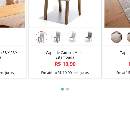
COMPRAR
a 38 X 28 X
Capa de Cadeira Malha
Tapete
a
Estampada
0
R$
19
,
90
em juros
Em até
1
x
R$
19
,
90
sem juros
Em até
pire-se com essas sugestõe