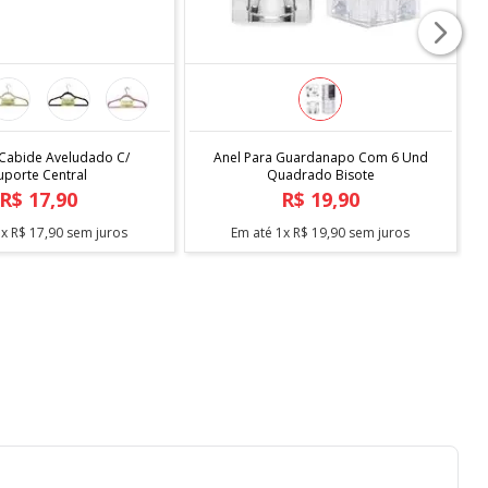
COMPRAR
COMPRAR
 Cabide Aveludado C/
Anel Para Guardanapo Com 6 Und
uporte Central
Quadrado Bisote
R$
17
,
90
R$
19
,
90
1
x
R$
17
,
90
sem juros
Em até
1
x
R$
19
,
90
sem juros