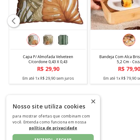
COMPRAR
COMPRAR
Capa P/ Almofada Velveteen
Bandeja Com Alca Bris
C/cordone 0,43 X 0,43
5,2 Cm - Coz
R$
29
,
90
R$
79
,
9
Em até
1
x
R$
29
,
90
sem juros
Em até
1
x
R$
79
,
90
s
×
Nosso site utiliza cookies
para mostrar ofertas que combinam com
Ins
você. Entenda como funciona em nossa
política de privacidade
ENTENDI - FECHAR