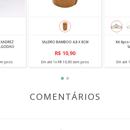
COMPRAR
 XADREZ
ALGODAO
SALEIRO BAMBOO 4,8 X 8CM
Kit 6pcs
S
R$
10
,
90
m juros
Em até
1
x
R$
10
,
90
sem juros
Em até
COMENTÁRIOS