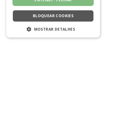
BLOQUEAR COOKIES
MOSTRAR DETALHES
ESTRITAMENTE NECESSÁRIOS
DESEMPENHO
SEGMENTAÇÃO
FUNCIONALIDADE
NÃO CLASSIFICADO
Estritamente necessários
Desempenho
Segmentação
Funcionalidade
Não classificado