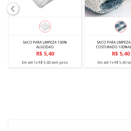
COMPRAR
COMPRAR
SACO PARA LIMPEZA
COSTURADO 100%
SACO PARA LIMPEZA 100%
R$
5
,
40
ALGODAO
R$
5
,
40
Em até
1
x
R$
5
,
40
se
Em até
1
x
R$
5
,
40
sem juros