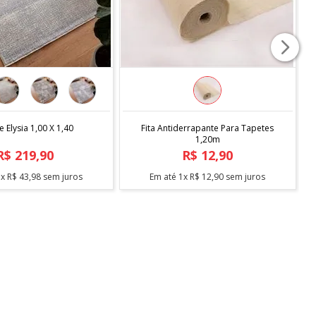
COMPRAR
COMPRAR
 Elysia 1,00 X 1,40
Fita Antiderrapante Para Tapetes
1,20m
R$
219
,
90
R$
12
,
90
5
x
R$
43
,
98
sem juros
Em até
1
x
R$
12
,
90
sem juros
s ✔️