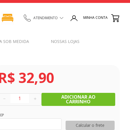
MINHA CONTA
ATENDIMENTO
A SOB MEDIDA
NOSSAS LOJAS
R$
32
,
90
ADICIONAR AO
－
＋
CARRINHO
EP
Calcular o frete