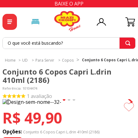
BAIXE O APP
O que você está buscando?
TERMOS MAIS BUSCADOS
Conjunto 6 Copos Capri L.dri
UD
Para Servir
Copos
1
º
tricoline
Conjunto 6 Copos Capri L.drin
2
º
tapete
410ml (2186)
3
º
cortina
Referência
:
10104474
1
avaliação
4
º
tecido percal
5
º
tapetes
R$
49
,
90
6
º
tecido tricoline
7
º
percal
Opções:
Conjunto 6 Copos Capri L.drin 410ml (2186)