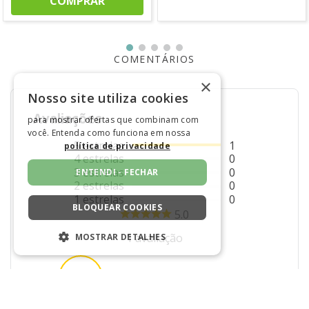
COMPRAR
COMENTÁRIOS
×
Nosso site utiliza cookies
Avaliações
para mostrar ofertas que combinam com
você. Entenda como funciona em nossa
5
estrelas
1
política de privacidade
4
estrelas
0
3
estrelas
0
ENTENDI - FECHAR
2
estrelas
0
1
estrelas
0
BLOQUEAR COOKIES
5.0
1
avaliação
MOSTRAR DETALHES
ESTRITAMENTE NECESSÁRIOS
100%
Recomendam este produto
DESEMPENHO