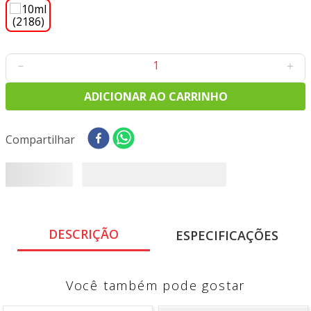
8
º
tricoline digital
9
º
tecido oxford
10
º
toalha mesa
－
＋
ADICIONAR AO CARRINHO
Compartilhar
DESCRIÇÃO
ESPECIFICAÇÕES
Você também pode gostar