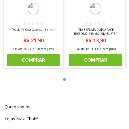
Pistola P/ Cola Quente 16x14cm
FITA ESPUMA DUPLA FACE
TEKBOND 24MMX1,5M BLISTER
R$
21
,
90
R$
13
,
90
Em até
1
x
R$
21
,
90
sem juros
Em até
1
x
R$
13
,
90
sem juros
COMPRAR
COMPRAR
Quem somos
Lojas Niazi Chohfi