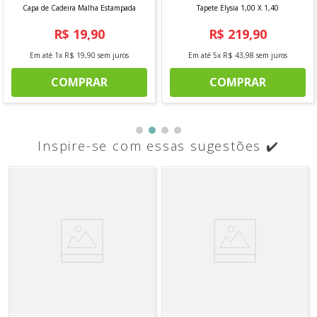
Capa de Cadeira Malha Estampada
Tapete Elysia 1,00 X 1,40
R$
19
,
90
R$
219
,
90
Em até
1
x
R$
19
,
90
sem juros
Em até
5
x
R$
43
,
98
sem juros
COMPRAR
COMPRAR
Inspire-se com essas sugestões ✔️