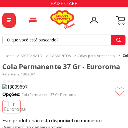
BAIXE O APP
O que você está buscando?
TERMOS MAIS BUSCADOS
Co
ARTESANATO
AVIAMENTOS
Colas-para-Artesanato
1
º
tricoline
Cola Permanente 37 Gr - Euroroma
2
º
tapete
Referência
:
13009697
3
º
cortina
4
º
tecido percal
Opções:
Cola Permanente 37 Gr Euroroma
5
º
tapetes
6
º
tecido tricoline
Este produto não está disponível no momento
7
º
percal
Quero saber quando estiver disponível