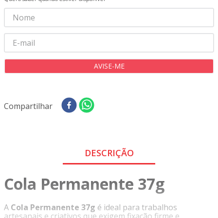
8
º
tricoline digital
9
º
tecido oxford
10
º
toalha mesa
Compartilhar
DESCRIÇÃO
Cola Permanente 37g
A
Cola Permanente 37g
é ideal para trabalhos
artesanais e criativos que exigem fixação firme e