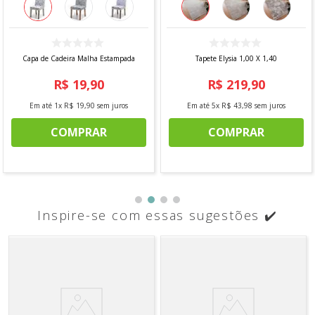
Capa de Cadeira Malha Estampada
Tapete Elysia 1,00 X 1,40
R$
19
,
90
R$
219
,
90
Em até
1
x
R$
19
,
90
sem juros
Em até
5
x
R$
43
,
98
sem juros
COMPRAR
COMPRAR
Inspire-se com essas sugestões ✔️