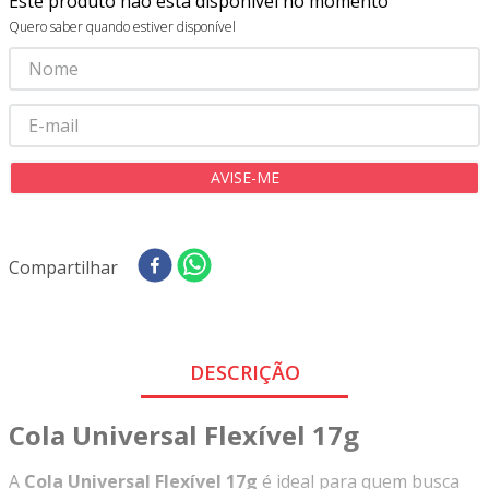
Este produto não está disponível no momento
8
º
tricoline digital
Quero saber quando estiver disponível
9
º
tecido oxford
10
º
tapete sisal
Compartilhar
DESCRIÇÃO
Cola Universal Flexível 17g
A
Cola Universal Flexível 17g
é ideal para quem busca