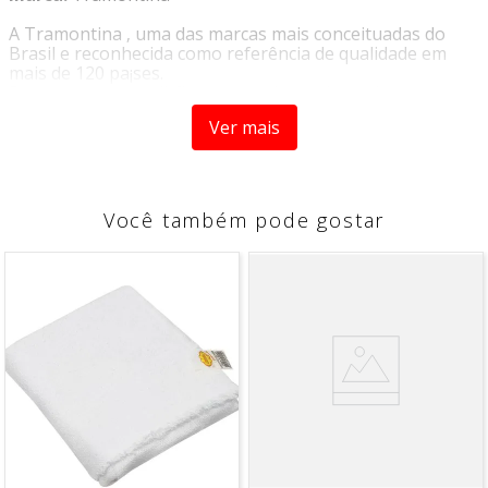
A Tramontina ‚ uma das marcas mais conceituadas do
Brasil e reconhecida como referência de qualidade em
mais de 120 pa¡ses.
Para manter a tradição, a marca busca investir sempre
em inovação para garantir os melhores produtos e a
Ver mais
satisfação dos consumidores, com linhas exclusivas para
complementar os lares com bom gosto e qualidade.
Com a
Colher P/ Sobremesa em Inox Amalfi -
Tramontina
sua cozinha ficar cheia de cor e vida e suas
Você também pode gostar
refeições muito mais alegres e divertidas. Ela é produzida
em aço inox com cabo em prolipropileno e detalhes
emborrachados que garantem mais firmeza no manuseio
e o charme do produto.
Características:
- Lâmina em aço inox.
- Cabo de polipropileno com detalhes emborrachados.
*imagem meramente ilustrativa