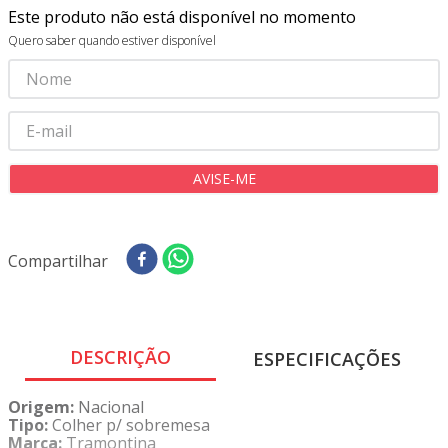
8
º
tricoline digital
Este produto não está disponível no momento
Quero saber quando estiver disponível
9
º
tecido oxford
10
º
toalha mesa
Compartilhar
DESCRIÇÃO
ESPECIFICAÇÕES
Origem:
Nacional
Tipo:
Colher p/ sobremesa
Marca:
Tramontina