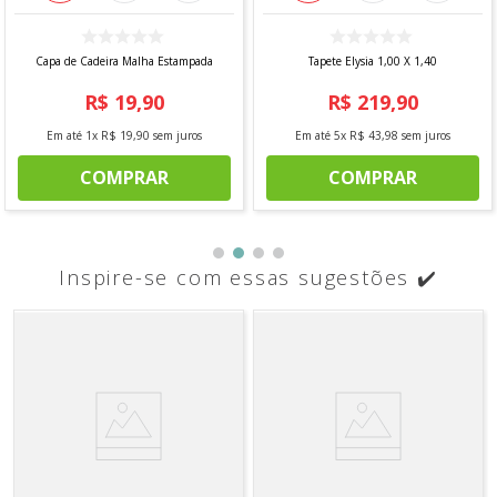
Capa de Cadeira Malha Estampada
Tapete Elysia 1,00 X 1,40
R$
19
,
90
R$
219
,
90
Em até
1
x
R$
19
,
90
sem juros
Em até
5
x
R$
43
,
98
sem juros
COMPRAR
COMPRAR
Inspire-se com essas sugestões ✔️