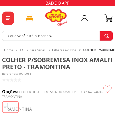
BAIXE O APP
O que você está buscando?
TERMOS MAIS BUSCADOS
COLHER P/SOBREME
UD
Para Servir
Talheres Avulsos
1
º
tricoline
COLHER P/SOBREMESA INOX AMALFI
2
º
tapete
PRETO - TRAMONTINA
3
º
cortina
Referência
:
10010931
4
º
tecido percal
5
º
tapetes
Opções:
COLHER DE SOBREMESA INOX AMALFI PRETO (23476/460) -
TRAMONTINA
6
º
tecido tricoline
7
º
percal