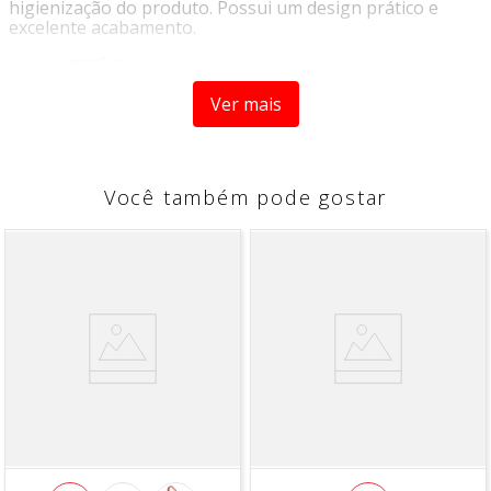
higienização do produto. Possui um design prático e
excelente acabamento.
CARACTERÍSTICAS
Ver mais
Indicada: Cachorros, Gatos
Porte: Grande, Médio, Pequeno
Idade: Adultos, Filhotes, Idosos
Você também pode gostar
capacidade:
600 ml
COMPOSIÇÃO
- 100% Polipropileno
DIMENSÕES
- Largura:
17cm
- Altura:
5cm