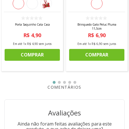
*Imagem meramente ilustrativa
Porta Saquinho Cata Caca
Brinquedo Gato Peluc Pluma
11,5cm
R$
4
,
90
R$
6
,
90
Em até
1
x
R$
4
,
90
sem juros
Em até
1
x
R$
6
,
90
sem juros
COMPRAR
COMPRAR
COMENTÁRIOS
Avaliações
Ainda não foram feitas avaliações para este
produto, o que acha de deixar uma?