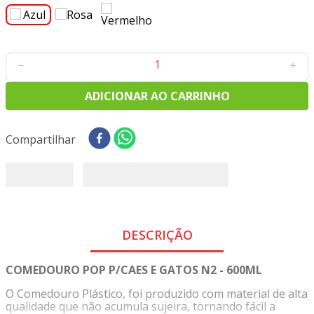
8
º
tecido oxford
9
º
tricoline digital
10
º
tecidos
－
＋
ADICIONAR AO CARRINHO
Compartilhar
DESCRIÇÃO
COMEDOURO POP P/CAES E GATOS N2 - 600ML
O Comedouro Plástico, foi produzido com material de alta
qualidade que não acumula sujeira, tornando fácil a