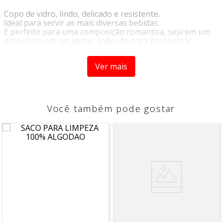
Copo de vidro, lindo, delicado e resistente.
Ideal para servir as mais diversas bebidas.
E perfeito para uma composição romantica, seja em um
almoço ou em um jantar. Indicado para presentear
alguém especial.
COR
:
Ver mais
Transparente e Dourado.
DIMENSÕES
:
Altura: 13cm
Você também pode gostar
Largura: 6cm
Profundidade: 6cm
CUIDADOS
:
-Cuidado no manuseio, evitar quedas;
-Manter fora do alcance das crianças;
-Lavar com água corrente, sabão neutro, esponja macia e
secar com pano macio.
-Seguro para a saúde.
-Pode ir ao Micro-ondas.
-Não Pode ir ao Lava-louças.
-Não pode ir ao Forno.
-Não pode ir ao freezer.