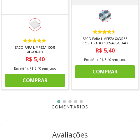
-Não pode ir direto ao fogão.
Conteúdo da embalagem:
- 1 COPO MANCHESTER 300 ML LOVE - ACREDITE NO
AMOR LUVA COM 1 (2060201
ATENÇÃO
SACO PARA LIMPEZA XADREZ
COSTURADO 100%ALGODAO
* IMAGEM MERAMENTE ILUSTRATIVA.
SACO PARA LIMPEZA 100%
R$
5
,
40
AS CORES E DETALHES PODEM VARIAR ENTRE AS
ALGODAO
IMAGENS MOSTRADAS ACIMA E O PRODUTO FÍSICO.
R$
5
,
40
Em até
1
x
R$
5
,
40
sem juros
Em até
1
x
R$
5
,
40
sem juros
COMPRAR
COMPRAR
COMENTÁRIOS
Avaliações