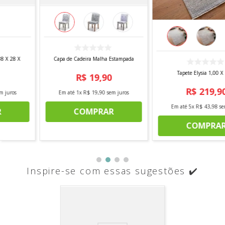
Capa de Cadeira Malha Estampada
Tapete Elysia 1,00 X 1,40
R$
19
,
90
R$
219
,
90
Em até
1
x
R$
19
,
90
sem juros
Em até
5
x
R$
43
,
98
sem juros
COMPRAR
COMPRAR
Inspire-se com essas sugestões ✔️