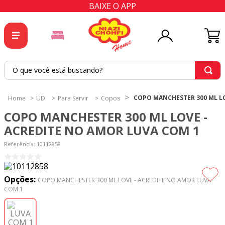
BAIXE O APP
O que você está buscando?
TERMOS MAIS BUSCADOS
COPO MANCHESTER 300 ML LO
UD
Para Servir
Copos
1
º
tricoline
COPO MANCHESTER 300 ML LOVE -
2
º
tapete
ACREDITE NO AMOR LUVA COM 1
3
º
cortina
Referência
:
10112858
4
º
tecido percal
5
º
tapetes
Opções:
COPO MANCHESTER 300 ML LOVE - ACREDITE NO AMOR LUVA
COM 1
6
º
percal
7
º
tecido tricoline