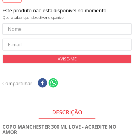
8
º
tricoline digital
Este produto não está disponível no momento
9
º
tecido oxford
Quero saber quando estiver disponível
10
º
tapete sisal
Compartilhar
DESCRIÇÃO
COPO MANCHESTER 300 ML LOVE - ACREDITE NO
AMOR