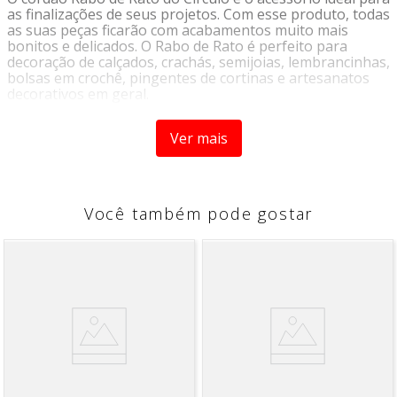
as finalizações de seus projetos. Com esse produto, todas
as suas peças ficarão com acabamentos muito mais
bonitos e delicados. O Rabo de Rato é perfeito para
decoração de calçados, crachás, semijoias, lembrancinhas,
bolsas em crochê, pingentes de cortinas e artesanatos
decorativos em geral.
Contem:
1 unidade
Ver mais
Largura:
1 mm
Metragem:
50 m
Você também pode gostar
Tex:
868
Composição
: 100% poliéster
Fabricante
: Circulo