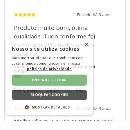
Enviado há
3 anos
Produto muito bom, ótima
qualidade. Tudo conforme foi
×
comprado. Não tenho nada a
Nosso site utiliza cookies
reclamar
para mostrar ofertas que combinam com
você. Entenda como funciona em nossa
Você recomendaria esse produto a um
política de privacidade
amigo?
Sim
ENTENDI - FECHAR
Por
Daniel P.
De
Barroso - MG
BLOQUEAR COOKIES
MOSTRAR DETALHES
Enviado há
3 anos
ESTRITAMENTE NECESSÁRIOS
Melhor fio que pude comprar super
DESEMPENHO