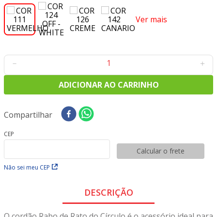
8
º
tecido oxford
Ver mais
9
º
tecidos
10
º
toalha mesa
－
＋
ADICIONAR AO CARRINHO
Compartilhar
CEP
Calcular o frete
Não sei meu CEP
DESCRIÇÃO
O cordão Rabo de Rato do Círculo é o acessório ideal para