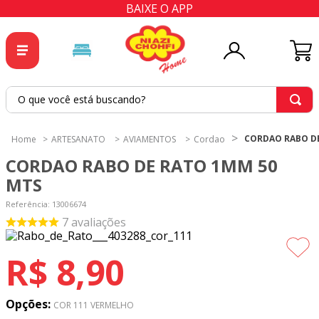
BAIXE O APP
O que você está buscando?
TERMOS MAIS BUSCADOS
CORDAO RABO DE
ARTESANATO
AVIAMENTOS
Cordao
1
º
tricoline
CORDAO RABO DE RATO 1MM 50
2
º
tapete
MTS
3
º
cortina
Referência
:
13006674
7
avaliações
4
º
tapetes
5
º
tecido percal
R$
8
,
90
6
º
tecido tricoline
7
º
percal
Opções:
COR 111 VERMELHO