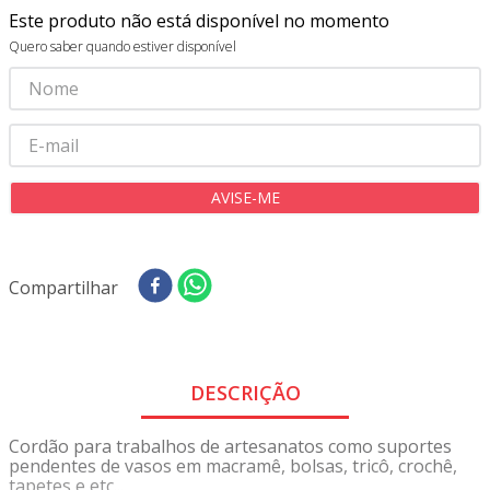
8
º
tricoline digital
Este produto não está disponível no momento
9
º
tecido oxford
Quero saber quando estiver disponível
10
º
toalha mesa
Compartilhar
DESCRIÇÃO
Cordão para trabalhos de artesanatos como suportes
pendentes de vasos em macramê, bolsas, tricô, crochê,
tapetes e etc...