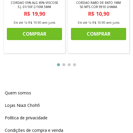
CORDAO 55% ALG 45% VISCOSE
CORDAO RABO DE RATO 1MM
S.J. 01/10F C/10M 5MM
50 MTS COR 9910 LHAMA
R$
19
,
90
R$
10
,
90
Em até
1
x
R$
19
,
90
sem juros
Em até
1
x
R$
10
,
90
sem juros
COMPRAR
COMPRAR
Quem somos
Lojas Niazi Chohfi
Política de privacidade
Condições de compra e venda