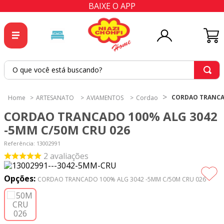
BAIXE O APP
O que você está buscando?
TERMOS MAIS BUSCADOS
CORDAO TRANCAD
ARTESANATO
AVIAMENTOS
Cordao
1
º
tricoline
CORDAO TRANCADO 100% ALG 3042
2
º
tapete
-5MM C/50M CRU 026
3
º
cortina
Referência
:
13002991
2
avaliações
4
º
tecido percal
5
º
tapetes
Opções:
CORDAO TRANCADO 100% ALG 3042 -5MM C/50M CRU 026
6
º
tecido tricoline
7
º
percal