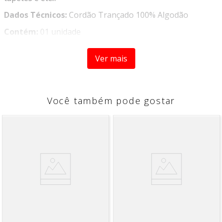
Dados Técnicos:
Cordão Trançado 100% Algodão
Contém:
01 unidade
Largura:
5MM
Ver mais
Comprimento:
50 metros
Composição:
100% Algodão
Imagens meramente ilustrativas, as cores devem ser
Você também pode gostar
utilizadas apenas como referência.