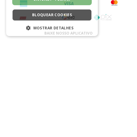
BLOQUEAR COOKIES
MOSTRAR DETALHES
BAIXE NOSSO APLICATIVO
ESTRITAMENTE NECESSÁRIOS
DESEMPENHO
SEGMENTAÇÃO
CERTIFICADO
FUNCIONALIDADE
NÃO CLASSIFICADO
Estritamente necessários
Desempenho
Segmentação
Funcionalidade
Não classificado