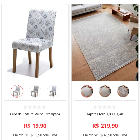
Capa de Cadeira Malha Estampada
Tapete Elysia 1,00 X 1,40
R$
19
,
90
R$
219
,
90
Em até
1
x
R$
19
,
90
sem juros
Em até
5
x
R$
43
,
98
sem juros