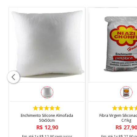
L:
5 CM
A:
2,30m
C:
50 CM
COMPRAR
COMPRAR
Enchimento Silicone Almofada
Fibra Virgem Silicona
50x50cm
C/1kg
R$
12
,
90
R$
27
,
9
Em até
1
x
R$
12
,
90
sem juros
Em até
1
x
R$
27
,
90
s