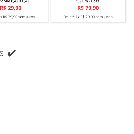
rdone 0,43 X 0,43
5,2 Cm - Coza
R$
29
,
90
R$
79
,
90
1
x
R$
29
,
90
sem juros
Em até
1
x
R$
79
,
90
sem juros
s ✔️