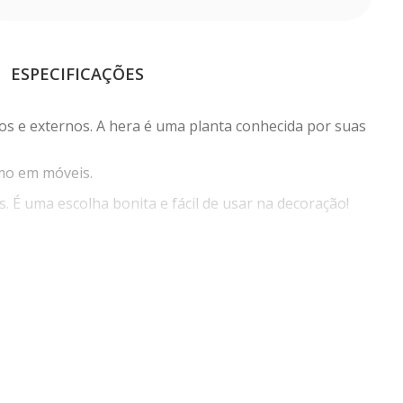
ESPECIFICAÇÕES
os e externos. A hera é uma planta conhecida por suas
mo em móveis.
 É uma escolha bonita e fácil de usar na decoração!