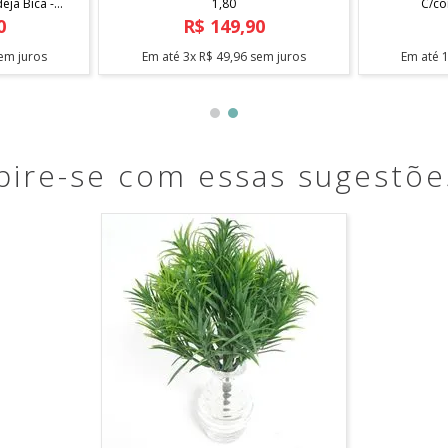
ja Bica -
1,80
C/co
0
R$
149
,
90
em juros
Em até
3
x
R$
49
,
96
sem juros
Em até
pire-se com essas sugestõe