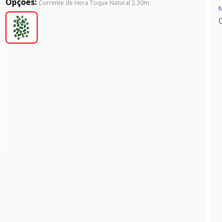
Opções:
Corrente de Hera Toque Natural 2,30m
N