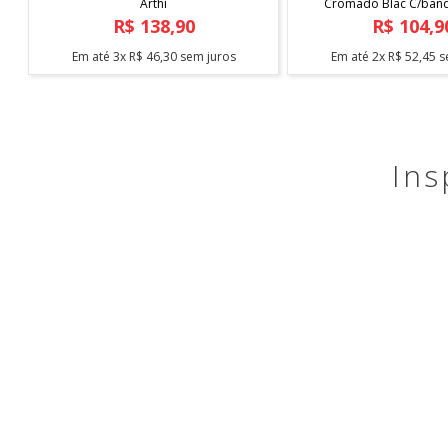
Arthi
Cromado Blac C/bande
Arthi
R$
138
,
90
R$
104
,
9
Em até
3
x
R$
46
,
30
sem juros
Em até
2
x
R$
52
,
45
s
Ins