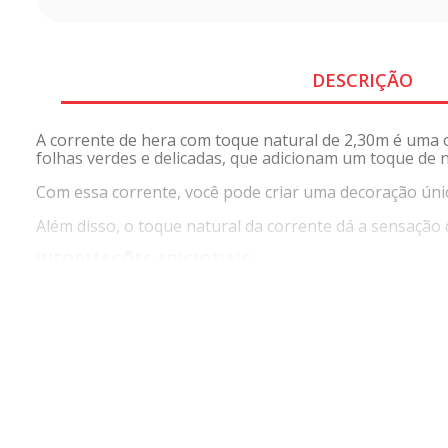
DESCRIÇÃO
A corrente de hera com toque natural de 2,30m é uma o
folhas verdes e delicadas, que adicionam um toque de 
Com essa corrente, você pode criar uma decoração ún
Além disso, o toque natural da corrente dá a sensação
INFORMAÇÕES ADICIONAIS:
MANUTENÇÃO:
- NÃO MOLHAR, LIMPAR COM ESPANADOR
COMPOSIÇÃO:
- PLÁSTICO TOQUE REAL
MEDIDAS: