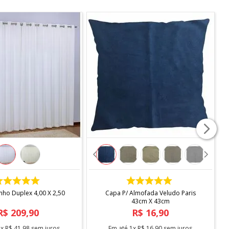
COMPRAR
COMPRAR
inho Duplex 4,00 X 2,50
Capa P/ Almofada Veludo Paris
43cm X 43cm
R$
209
,
90
R$
16
,
90
5
x
R$
41
,
98
sem juros
Em até
1
x
R$
16
,
90
sem juros