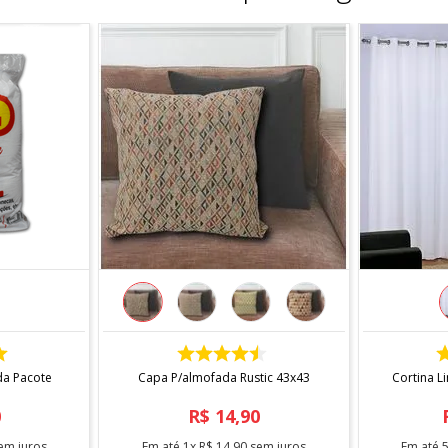
COMPRAR
da Pacote
Capa P/almofada Rustic 43x43
Cortina L
0
R$
14
,
90
em juros
Em até
1
x
R$
14
,
90
sem juros
Em até