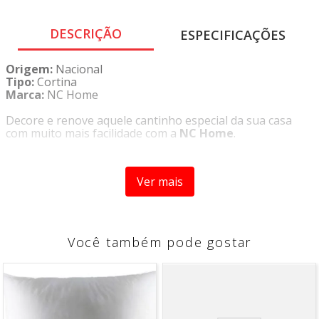
DESCRIÇÃO
ESPECIFICAÇÕES
Origem:
Nacional
Tipo:
Cortina
Marca:
NC Home
Decore e renove aquele cantinho especial da sua casa
com muito mais facilidade com a
NC Home
.
Cortina Blackout Tecido
é ideal para lugares onde há a
necessidade de bloquear a luz evitando claridade
Ver mais
excessiva no ambiente. É confeccionada com um material
de ótima qualidade e ainda possui design delicado que
garante um ambiente muito mais charmoso. Tecido com
100% de vedação da luminosidade.
Você também pode gostar
CARACTERÍSTICA
- Blackout