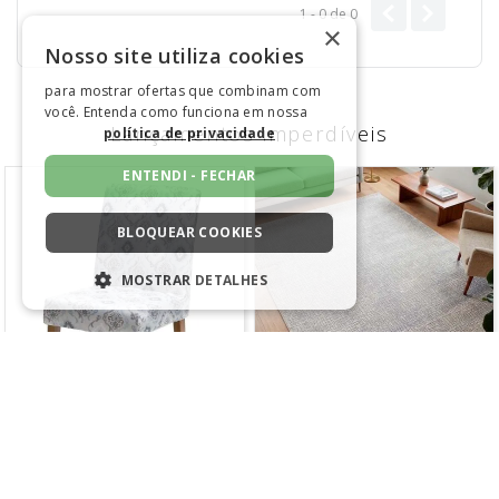
1 - 0
de
0
×
Nosso site utiliza cookies
para mostrar ofertas que combinam com
você. Entenda como funciona em nossa
Lançamentos imperdíveis
política de privacidade
ENTENDI - FECHAR
BLOQUEAR COOKIES
MOSTRAR DETALHES
ESTRITAMENTE NECESSÁRIOS
DESEMPENHO
SEGMENTAÇÃO
FUNCIONALIDADE
NÃO CLASSIFICADO