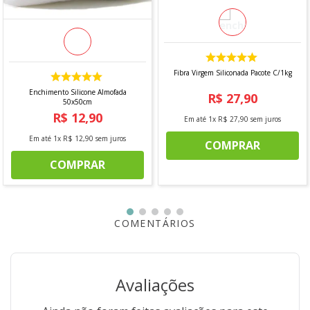
Pode ser usado o varão de 19MM ou 28MM
Porém o mais indicado é o de 28MM
OBSERVAÇÃO:
Varão não incluso
ATENÇÃO
Fibra Virgem Siliconada Pacote C/1kg
Imagens meramente ilustrativas!
Enchimento Silicone Almofada
R$
27
,
90
As cores e detalhes podem variar entre as imagens
50x50cm
mostradas acima e o produto físico.
R$
12
,
90
Em até
1
x
R$
27
,
90
sem juros
Em até
1
x
R$
12
,
90
sem juros
COMPRAR
COMPRAR
COMENTÁRIOS
Avaliações