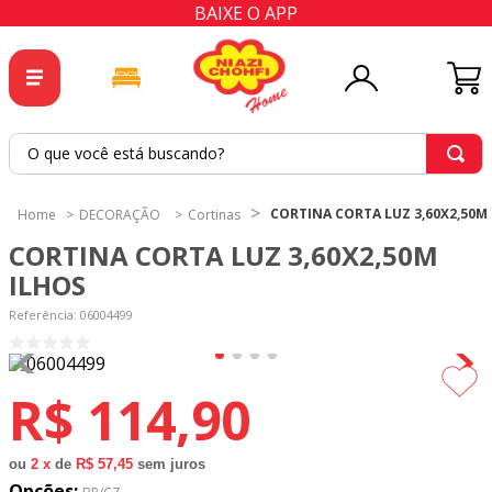
BAIXE O APP
O que você está buscando?
TERMOS MAIS BUSCADOS
CORTINA CORTA LUZ 3,60X2,50M
DECORAÇÃO
Cortinas
1
º
tricoline
CORTINA CORTA LUZ 3,60X2,50M
2
º
tapete
ILHOS
3
º
cortina
Referência
:
06004499
4
º
tapetes
5
º
tecido percal
R$
114
,
90
6
º
tecido tricoline
7
º
percal
ou
2
x
de
R$ 57,45
sem juros
Opções: