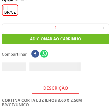
BR/CZ
8
º
tricoline digital
9
º
tecido oxford
10
º
toalha mesa
－
＋
ADICIONAR AO CARRINHO
Compartilhar
DESCRIÇÃO
CORTINA CORTA LUZ ILHOS 3,60 X 2,50M
BR/CZ/UNICO