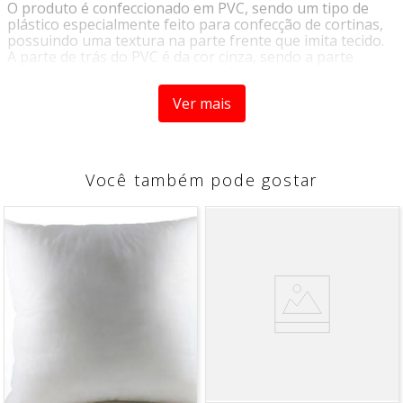
O produto é confeccionado em PVC, sendo um tipo de
plástico especialmente feito para confecção de cortinas,
possuindo uma textura na parte frente que imita tecido.
A parte de trás do PVC é da cor cinza, sendo a parte
cinza responsável por vedar 100 % a luz, com isso ajuda
na preservação de pisos e móveis do envelhecimento que
Ver mais
o sol causa, além de também ser muito eficiente no
controle da temperatura.
COR:
Branco e Cinza
Você também pode gostar
COMPOSIÇÃO:
100% PVC
MÉDIAS APROXIMADAS TOTAIS:
Largura: 3,60
Altura: 2,50
MEDIDAS APROXIMADAS POR FOLHA:
Largura: 1,80
Altura: 2,50
INDICADA:
Para varão de até 3,00M