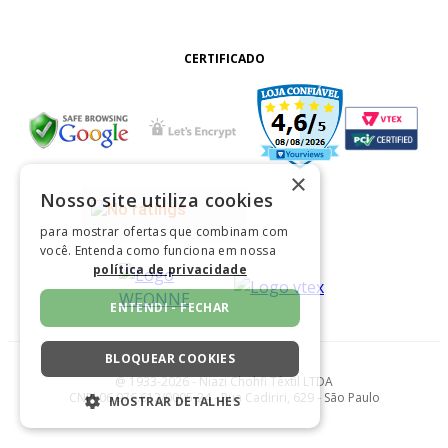
CERTIFICADO
×
Nosso site utiliza cookies
para mostrar ofertas que combinam com
você. Entenda como funciona em nossa
política de privacidade
ENTENDI - FECHAR
BLOQUEAR COOKIES
@ 1933-2026 - Niazi Chohfi Têxtil LTDA
CNPJ 06.976.612/0005-24 - Rua Cadiriri, 629 - São Paulo
MOSTRAR DETALHES
ESTRITAMENTE NECESSÁRIOS