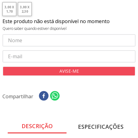
8
º
tricoline digital
3,00 X
3,00 X
1,70
2,30
9
º
tecido oxford
Este produto não está disponível no momento
10
º
toalha mesa
Quero saber quando estiver disponível
Compartilhar
DESCRIÇÃO
ESPECIFICAÇÕES