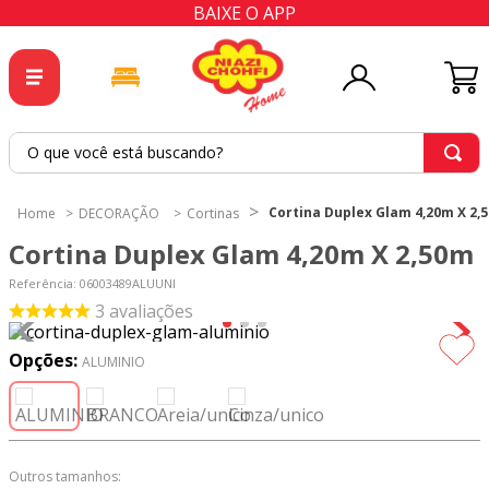
BAIXE O APP
O que você está buscando?
TERMOS MAIS BUSCADOS
Cortina Duplex Glam 4,20m X 2,
DECORAÇÃO
Cortinas
1
º
tricoline
Cortina Duplex Glam 4,20m X 2,50m
2
º
tapete
Referência
:
06003489ALUUNI
3
º
cortina
3
avaliações
4
º
tecido percal
Opções:
ALUMINIO
5
º
tapetes
6
º
tecido tricoline
7
º
percal
Outros tamanhos: