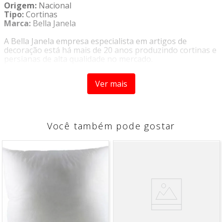
Origem:
Nacional
Tipo:
Cortinas
Marca:
Bella Janela
A Bella Janela empresa especialista em artigos de
decoração está há mais de 20 anos produzindo cortinas e
persianas de alta qualidade no mercado.
Decore e deixe aquele cantinho preferido da sua casa
Ver mais
ainda mais charmoso com a
Cortina Duplex Glam 4,20 x
2,50 Alumínio - Bella Janela
, com um design moderno e
cores alegres, possui detalhe de brilho na trama do fio,
que traz mais modernidade ao ambiente, além de ter
tradição da marca Bella Janela que é especialista em
Você também pode gostar
cortinas.
CARACTERÍSTICAS
- Ilhós Redondo Cromado
- Cortina com 2 peças
COMPOSIÇÃO.
-
Tecido e Forro 100% Poliéster