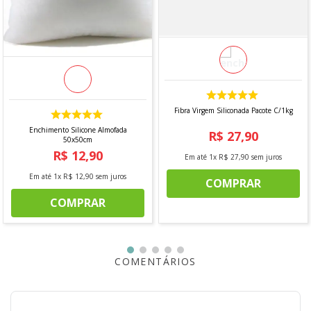
DIMENSÕES
- Largura: 4,20 m
- Altura: 2,50m
MODO DE LAVAGEM
Lavar a Mão/Não usar alvejante a base de cloro
Fibra Virgem Siliconada Pacote C/1kg
*Imagem meramente ilustrativa
Enchimento Silicone Almofada
R$
27
,
90
50x50cm
R$
12
,
90
Em até
1
x
R$
27
,
90
sem juros
Em até
1
x
R$
12
,
90
sem juros
COMPRAR
COMPRAR
COMENTÁRIOS