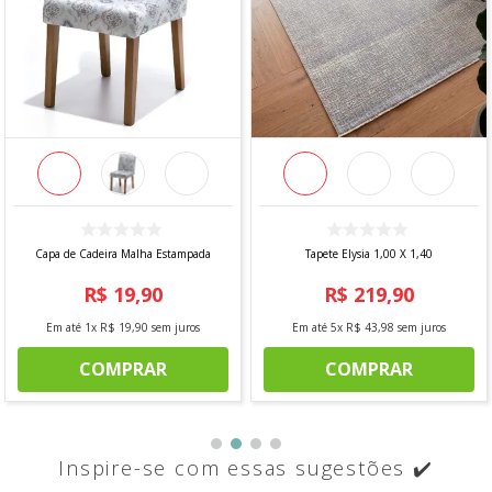
Capa de Cadeira Malha Estampada
Tapete Elysia 1,00 X 1,40
R$
19
,
90
R$
219
,
90
Em até
1
x
R$
19
,
90
sem juros
Em até
5
x
R$
43
,
98
sem juros
COMPRAR
COMPRAR
Inspire-se com essas sugestões ✔️