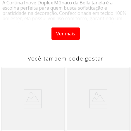
A Cortina Inove Duplex Mônaco da Bella Janela é a
escolha perfeita para quem busca sofisticação e
praticidade na decoração. Confeccionada em tecido 100%
poliéster, ela possui voil liso com forro, garantindo um
caimento leve e um toque refinado ao ambiente, além de
oferecer maior controle da luminosidade.
Ver mais
Com 5,40 metros de largura total (medida com a peça
completamente esticada), proporciona um excelente
franzimento quando utilizada em trilhos de 3 a 4,20
metros, criando um visual cheio e elegante. Sua altura de
Você também pode gostar
2,80 metros é ideal para cobrir janelas e portas com
perfeição, valorizando ainda mais o espaço.
Uma opção ideal para salas, quartos ou qualquer
ambiente que mereça charme, conforto e bom gosto.
Características:
Modelo: Inove Duplex Mônaco
Marca: Bella Janela
Medidas: 5,40 m (largura total) x 2,80 m (altura)
Composição: 100% Poliéster
Indicado para trilhos de 3,00 m a 4,20 m
Tecido: Voil liso com forro