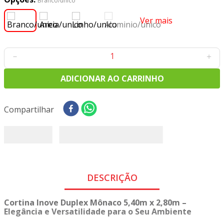
Branco/unico
8
º
tricoline digital
Ver mais
9
º
tecido oxford
10
º
tapete sisal
－
＋
ADICIONAR AO CARRINHO
1 disponível
Compartilhar
DESCRIÇÃO
Cortina Inove Duplex Mônaco 5,40m x 2,80m –
Elegância e Versatilidade para o Seu Ambiente