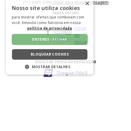
×
(11) 3385-2700
Clique para enviar mensagem
Nosso site utiliza cookies
REDES SOCIAIS
para mostrar ofertas que combinam com
você. Entenda como funciona em nossa
política de privacidade
ENTENDI - FECHAR
BLOQUEAR COOKIES
SOLICITAR TROCA OU DEVOLUÇÃO
MOSTRAR DETALHES
ESTRITAMENTE NECESSÁRIOS
DESEMPENHO
FORMAS DE PAGAMENTO
SEGMENTAÇÃO
FUNCIONALIDADE
NÃO CLASSIFICADO
BAIXE NOSSO APLICATIVO