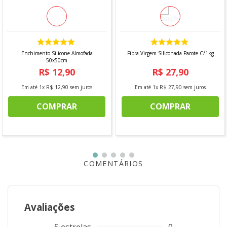
Enchimento Silicone Almofada
Fibra Virgem Siliconada Pacote C/1kg
50x50cm
R$
12
,
90
R$
27
,
90
Em até
1
x
R$
12
,
90
sem juros
Em até
1
x
R$
27
,
90
sem juros
COMPRAR
COMPRAR
COMENTÁRIOS
Avaliações
5
estrelas
0