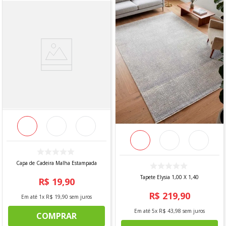
Capa de Cadeira Malha Estampada
Tapete Elysia 1,00 X 1,40
R$
19
,
90
R$
219
,
90
Em até
1
x
R$
19
,
90
sem juros
Em até
5
x
R$
43
,
98
sem juros
COMPRAR