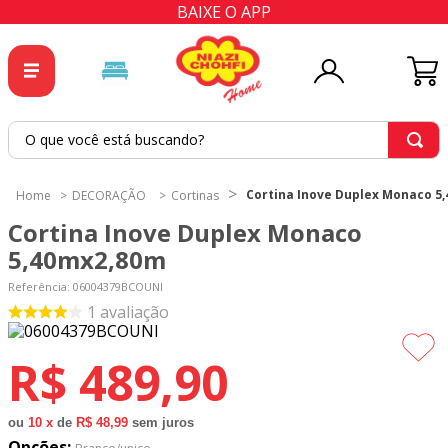
BAIXE O APP
O que você está buscando?
TERMOS MAIS BUSCADOS
Cortina Inove Duplex Monaco 5
DECORAÇÃO
Cortinas
1
º
tricoline
Cortina Inove Duplex Monaco
2
º
tapete
5,40mx2,80m
3
º
cortina
Referência
:
06004379BCOUNI
1
avaliação
4
º
tecido percal
5
º
tapetes
R$
489
,
90
6
º
percal
7
º
tecido tricoline
ou
10
x
de
R$ 48,99
sem juros
Opções: