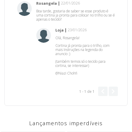
Rosangela
22/01/2026
Boa tarde, gostaria de saber se esse produto é
uma cortina ja pronta para colocar no trilho ou se é
apenas o tecido?
Loja
23/01/2026
Olá, Rosangela!
Cortina já pronta para o trilho, com
mais Instruções na legenda do
anuncio :)
(também temos só o tecido para
cortina, se interessar)
@Niazi Chohfi
1 - 1
de
1
Lançamentos imperdíveis