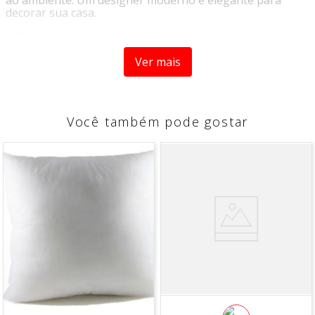
decorar sua casa.
A Niazi traz para você a modernidade e elegância da
Cortina Josi da Branyl, beleza e conforto, é confeccionada
com produtos de qualidade, ocasionando conforto e bem
Ver mais
estar. Você não vai se arrepender, poderá dar um toque
especial em sua casa.
Características do Produto
Você também pode gostar
- Voil trabalhado com fio metalizado
- Forro liso
- Ilhós Plástico cromado
- Indicado para varão de até 4,00m.
COMPOSIÇÃO
- 100% Poliéster
DIMENSÕES
- Largura: 5,10m
- Altura: 2,70m
CUIDADOS