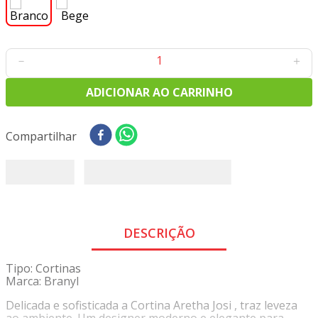
8
º
tricoline digital
9
º
tecido oxford
10
º
toalha mesa
－
＋
ADICIONAR AO CARRINHO
1 disponível
Compartilhar
DESCRIÇÃO
Tipo: Cortinas
Marca: Branyl
Delicada e sofisticada a Cortina Aretha Josi , traz leveza
ao ambiente. Um designer moderno e elegante para