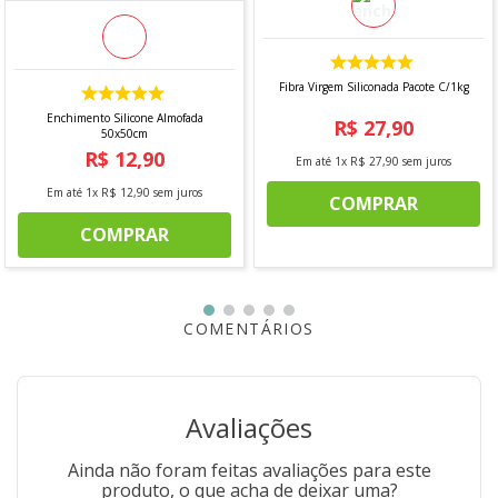
- Lavagem normal até 40°C
- Não alvejar
- Secagem em varal
- Passar ferro até 110°C
Fibra Virgem Siliconada Pacote C/1kg
Conteúdo do Produto
Enchimento Silicone Almofada
R$
27
,
90
50x50cm
R$
12
,
90
- 1 unidade de Cortina Josi 5,10x 2,70 - Branyl
Em até
1
x
R$
27
,
90
sem juros
* imagem meramente ilustrativa
Em até
1
x
R$
12
,
90
sem juros
COMPRAR
COMPRAR
COMENTÁRIOS
Avaliações
Ainda não foram feitas avaliações para este
produto, o que acha de deixar uma?