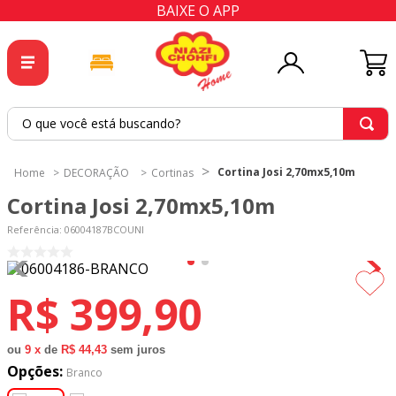
BAIXE O APP
O que você está buscando?
TERMOS MAIS BUSCADOS
Cortina Josi 2,70mx5,10m
DECORAÇÃO
Cortinas
1
º
tricoline
Cortina Josi 2,70mx5,10m
2
º
tapete
Referência
:
06004187BCOUNI
3
º
cortina
4
º
tecido percal
R$
399
,
90
5
º
tapetes
6
º
tecido tricoline
ou
9
x
de
R$ 44,43
sem juros
Opções:
7
º
percal
Branco