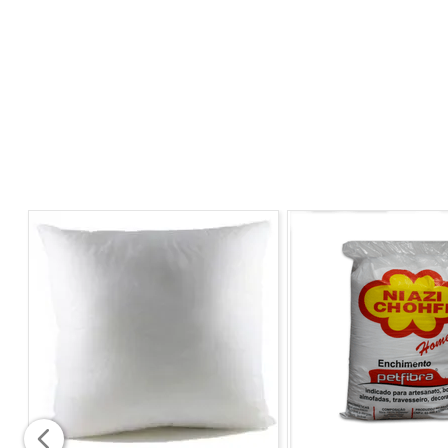
Características do Produto
- Voil Rustico tipo linho
- Forro Liso
- Ilhós Plástico Imbuia
- Para varão de até 4,00m.
COMPOSIÇÃO
- 100% Poliéster
COR
- Marfin
DIMENSÕES
- Largura: 4,00m
- Altura: 2,60m
CUIDADOS
- Lavagem normal até 40°C
- Não alvejar
- Secagem em varal
- Passar ferro até 110°C