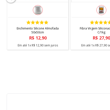
Conteúdo do Produto
- 1 unidade de Cortina Rustik 4,00x2,60 - Branyl
* imagem meramente ilustrativa
COMPRAR
COMPRAR
Enchimento Silicone Almofada
Fibra Virgem Silicona
50x50cm
C/1kg
R$
12
,
90
R$
27
,
9
Em até
1
x
R$
12
,
90
sem juros
Em até
1
x
R$
27
,
90
s