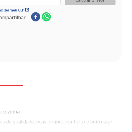
Calcular o frete
o sei meu CEP
ompartilhar
a cozinha.
tos de qualidade, ocasionando conforto e bem estar.