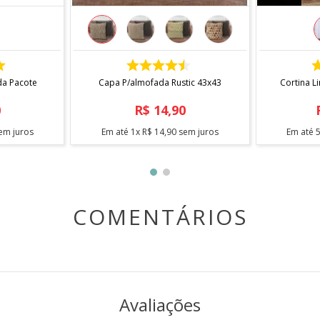
COMPRAR
da Pacote
Capa P/almofada Rustic 43x43
Cortina L
0
R$
14
,
90
em juros
Em até
1
x
R$
14
,
90
sem juros
Em até
COMENTÁRIOS
Avaliações