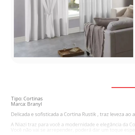
Tipo: Cortinas
Marca: Branyl
Delicada e sofisticada a Cortina Rustik , traz leveza 
A Niazi traz para você a modernidade e elegância da Co
Você não vai se arrepender, poderá dar um toque espec