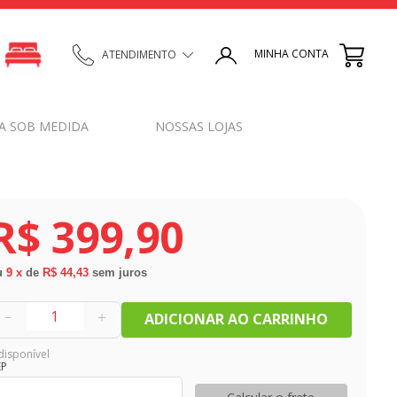
MINHA CONTA
ATENDIMENTO
A SOB MEDIDA
NOSSAS LOJAS
R$
399
,
90
u
9
x
de
R$ 44,43
sem juros
－
＋
ADICIONAR AO CARRINHO
disponível
EP