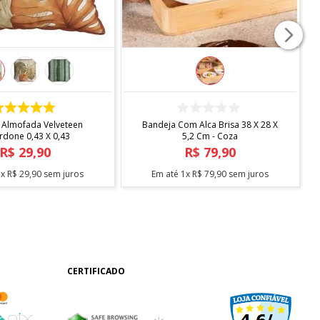
COMPRAR
COMPRAR
 Almofada Velveteen
Bandeja Com Alca Brisa 38 X 28 X
rdone 0,43 X 0,43
5,2 Cm - Coza
R$
29
,
90
R$
79
,
90
1
x
R$
29
,
90
sem juros
Em até
1
x
R$
79
,
90
sem juros
CERTIFICADO