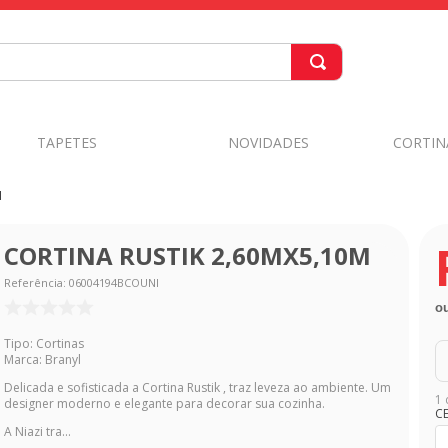
TAPETES
NOVIDADES
CORTIN
M
CORTINA RUSTIK 2,60MX5,10M
Referência
:
06004194BCOUNI
o
Tipo: Cortinas
Marca: Branyl
Delicada e sofisticada a Cortina Rustik , traz leveza ao ambiente. Um
1 
designer moderno e elegante para decorar sua cozinha.
C
A Niazi tra...