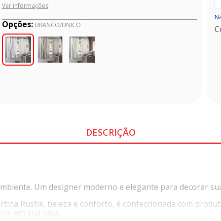
Ver informações
Nã
Opções:
BRANCO/UNICO
C
DESCRIÇÃO
ao ambiente. Um designer moderno e elegante para decorar su
rtina Rustik, beleza e conforto, é confeccionada com produ
ial em sua casa.