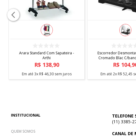
COMPRAR
COMPRAR
Arara Standard Com Sapateira -
Escorredor Desmontav
Arthi
Cromado Blac C/bande
Arthi
R$
138
,
90
R$
104
,
9
Em até
3
x
R$
46
,
30
sem juros
Em até
2
x
R$
52
,
45
s
INSTITUCIONAL
TELEFONE 
(11) 3385-2
QUEM SOMOS
CANAL DE