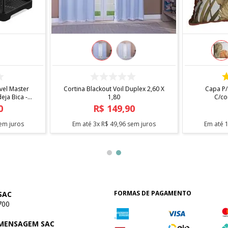
COMPRAR
el Master
Cortina Blackout Voil Duplex 2,60 X
Capa P/
ja Bica -
1,80
C/co
0
R$
149
,
90
em juros
Em até
3
x
R$
49
,
96
sem juros
Em até
FORMAS DE PAGAMENTO
SAC
700
 MENSAGEM SAC