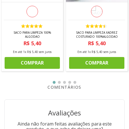
- Antes da primeira utilização, lave bem as peças e seque-
as.
- Tenha cuidado ao manusear produtos cortantes e
perfurantes e mantenha-os fora do alcance de crianças.
- Para maior durabilidade dos produtos, recomenda-se
secar bem antes de guardar, mesmo após lavagem em
SACO PARA LIMPEZA 100%
SACO PARA LIMPEZA XADREZ
máquina.
ALGODAO
COSTURADO 100%ALGODAO
- Para descarte dos produtos e embalagens siga as
R$
5
,
40
R$
5
,
40
orientações de reciclagem vigentes.
Em até
1
x
R$
5
,
40
sem juros
Em até
1
x
R$
5
,
40
sem juros
*Imagem meramente ilustrativa
COMPRAR
COMPRAR
COMENTÁRIOS
Avaliações
Ainda não foram feitas avaliações para este
produto, o que acha de deixar uma?