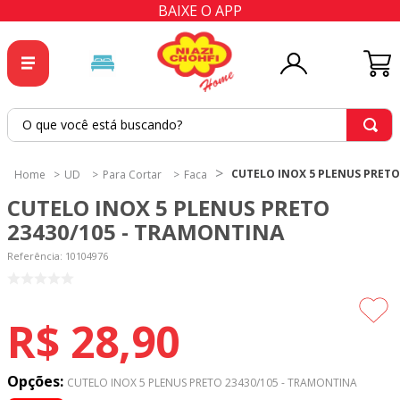
BAIXE O APP
O que você está buscando?
TERMOS MAIS BUSCADOS
CUTELO INOX 5 PLENUS PRETO
UD
Para Cortar
Faca
1
º
tricoline
CUTELO INOX 5 PLENUS PRETO
2
º
tapete
23430/105 - TRAMONTINA
3
º
cortina
Referência
:
10104976
4
º
tapetes
5
º
tecido percal
R$
28
,
90
6
º
tecido tricoline
7
º
percal
Opções:
CUTELO INOX 5 PLENUS PRETO 23430/105 - TRAMONTINA