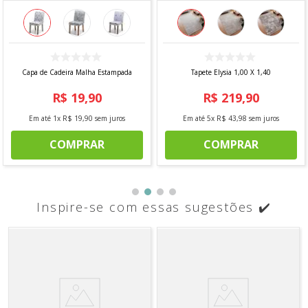
Capa de Cadeira Malha Estampada
Tapete Elysia 1,00 X 1,40
R$
19
,
90
R$
219
,
90
Em até
1
x
R$
19
,
90
sem juros
Em até
5
x
R$
43
,
98
sem juros
COMPRAR
COMPRAR
Inspire-se com essas sugestões ✔️