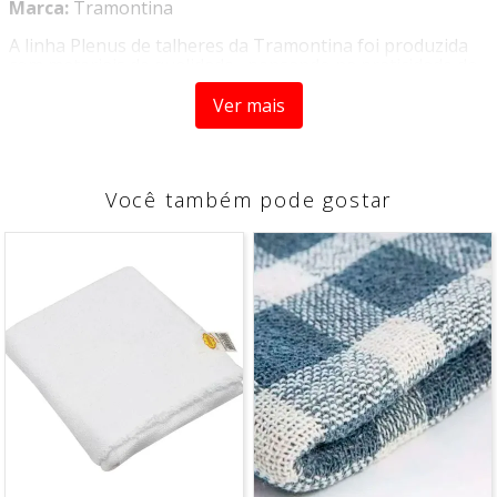
Marca:
Tramontina
A linha Plenus de talheres da Tramontina foi produzida
com materiais de qualidade, pensando na praticidade do
dia a dia, com o design moderno possui a linha oferece
talheres com cinco opções de cores, que irá combinar
Ver mais
com a decoração de qualquer cozinha. Além de trazer
leveza para sua cozinha na hora de preparar e servir
suas refeições.
Você também pode gostar
COMPOSIÇÃO
- Lâminas em aço inox.
- Cabos de polipropileno.
ITENS INCLUSOS
-
1 Cutelo "5"
CARACTERÍSTICAS
-
Cor Preto
ESPECIFICAÇÕES