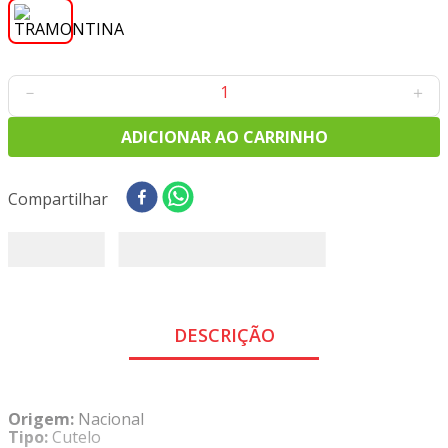
8
º
tecido oxford
9
º
tricoline digital
10
º
tecidos
－
＋
ADICIONAR AO CARRINHO
Compartilhar
DESCRIÇÃO
Origem:
Nacional
Tipo:
Cutelo