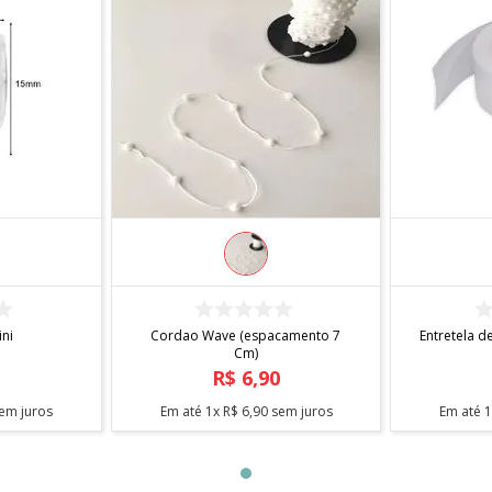
R
COMPRAR
ini
Cordao Wave (espacamento 7
Entretela de Tnt 8 Cm 150g S/ Furo
Cm)
0
R$
6
,
90
em juros
Em até
1
x
R$
6
,
90
sem juros
Em até