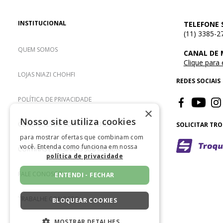
INSTITUCIONAL
TELEFONE 
(11) 3385-2
QUEM SOMOS
CANAL DE
Clique para
LOJAS NIAZI CHOHFI
REDES SOCIAIS
POLÍTICA DE PRIVACIDADE
×
Nosso site utiliza cookies
CONDIÇÕES DE COMPRA E VENDA
SOLICITAR TR
para mostrar ofertas que combinam com
você. Entenda como funciona em nossa
CORTINAS E PERSIANAS SOB MEDIDA
política de privacidade
FALE CONOSCO
ENTENDI - FECHAR
TRABALHE CONOSCO
BLOQUEAR COOKIES
MOSTRAR DETALHES