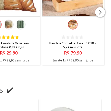
COMPRAR
COMPRAR
 Almofada Velveteen
Bandeja Com Alca Brisa 38 X 28 X
rdone 0,43 X 0,43
5,2 Cm - Coza
R$
29
,
90
R$
79
,
90
1
x
R$
29
,
90
sem juros
Em até
1
x
R$
79
,
90
sem juros
s ✔️