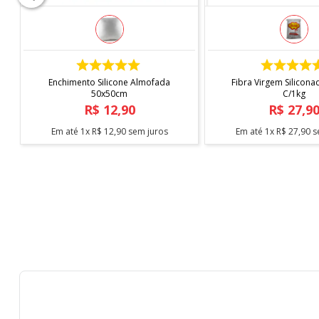
COMPRAR
COMPRAR
Enchimento Silicone Almofada
Fibra Virgem Silicona
50x50cm
C/1kg
R$
12
,
90
R$
27
,
9
Em até
1
x
R$
12
,
90
sem juros
Em até
1
x
R$
27
,
90
s