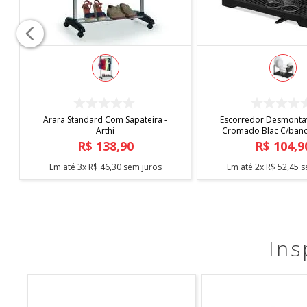
COMPRAR
COMPRAR
Arara Standard Com Sapateira -
Escorredor Desmontav
Arthi
Cromado Blac C/bande
Arthi
R$
138
,
90
R$
104
,
9
Em até
3
x
R$
46
,
30
sem juros
Em até
2
x
R$
52
,
45
s
Ins