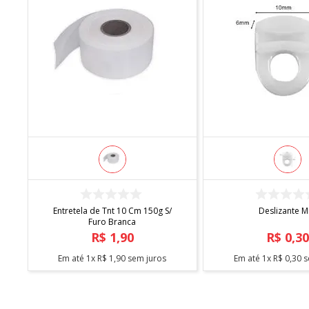
COMPRAR
COMPRA
Entretela de Tnt 10 Cm 150g S/
Deslizante M
Furo Branca
R$
1
,
90
R$
0
,
3
Em até
1
x
R$
1
,
90
sem juros
Em até
1
x
R$
0
,
30
s