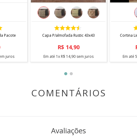
COMPRAR
da Pacote
Capa P/almofada Rustic 43x43
Cortina L
0
R$
14
,
90
em juros
Em até
1
x
R$
14
,
90
sem juros
Em até
COMENTÁRIOS
Avaliações