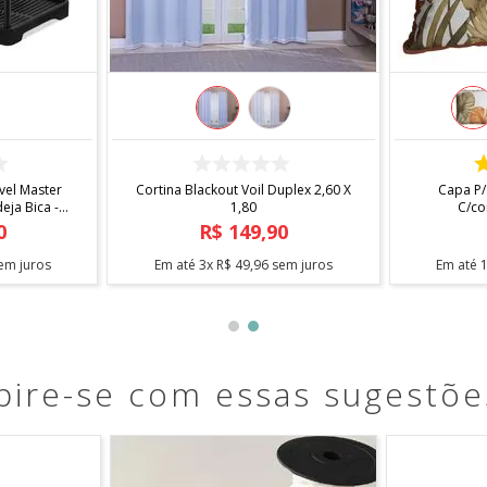
COMPRAR
el Master
Cortina Blackout Voil Duplex 2,60 X
Capa P/
ja Bica -
1,80
C/co
0
R$
149
,
90
em juros
Em até
3
x
R$
49
,
96
sem juros
Em até
pire-se com essas sugestõe