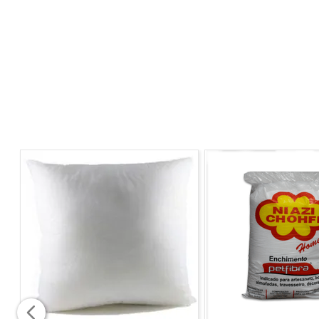
MATERIAL:
• Plástico PP (Polipropileno)
ATENÇÃO
Imagens meramente ilustrativas!
As cores e detalhes podem variar entre as imagens
mostradas acima e o produto físico.