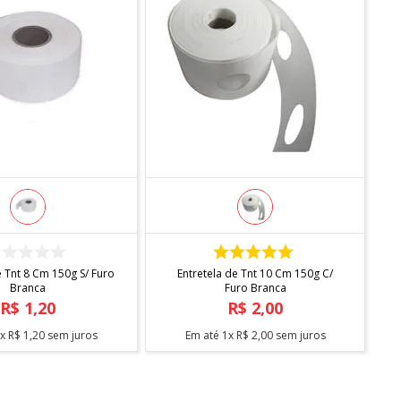
COMPRAR
COMPRAR
Entretela de Tnt 10 Cm 150g C/
Branca
Furo Branca
R$
1
,
20
R$
2
,
00
1
x
R$
1
,
20
sem juros
Em até
1
x
R$
2
,
00
sem juros