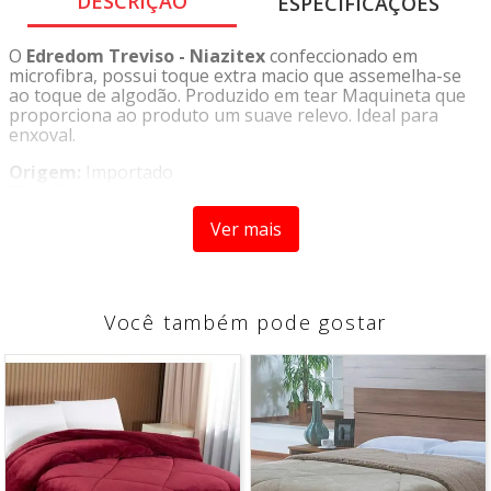
DESCRIÇÃO
ESPECIFICAÇÕES
O
Edredom Treviso - Niazitex
confeccionado em
microfibra, possui toque extra macio que assemelha-se
ao toque de algodão. Produzido em tear Maquineta que
proporciona ao produto um suave relevo. Ideal para
enxoval.
Origem:
Importado
Tipo:
Edredom
Marca:
Niazitex
Ver mais
CARACTERÍSTICAS
- Toque macio
- Suave relevo
Você também pode gostar
DIMENSÕES
2,40 m x 2,60 m
COMPOSIÇÃO
100% Poliéster