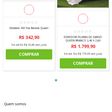
Edredom 160 Fios Marcela Queen
R$
342
,
90
EDREDOM PLUMAS DE GANSO
QUEEN BRANCO 2,40 X 2,60
Em até
8
x
R$
42
,
86
sem juros
R$
1
.
799
,
90
COMPRAR
Em até
10
x
R$
179
,
99
sem juros
COMPRAR
Quem somos