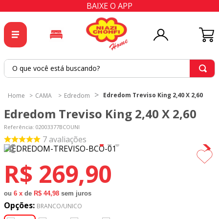
BAIXE O APP
O que você está buscando?
TERMOS MAIS BUSCADOS
Edredom Treviso King 2,40 X 2,60
CAMA
Edredom
1
º
tricoline
Edredom Treviso King 2,40 X 2,60
2
º
tapete
Referência
:
02003377BCOUNI
3
º
cortina
7
avaliações
4
º
tapetes
R$
269
,
90
5
º
tecido percal
6
º
tricoline digital
ou
6
x
de
R$ 44,98
sem juros
Opções:
7
º
percal
BRANCO/UNICO