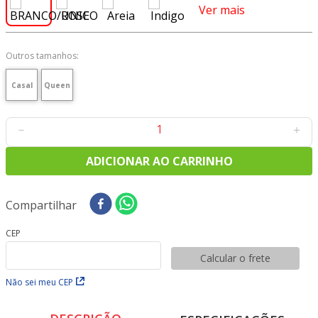
8
º
tecido tricoline
Ver mais
9
º
tecido oxford
10
º
toalha mesa
Outros tamanhos:
Casal
Queen
－
＋
ADICIONAR AO CARRINHO
Compartilhar
CEP
Calcular o frete
Não sei meu CEP