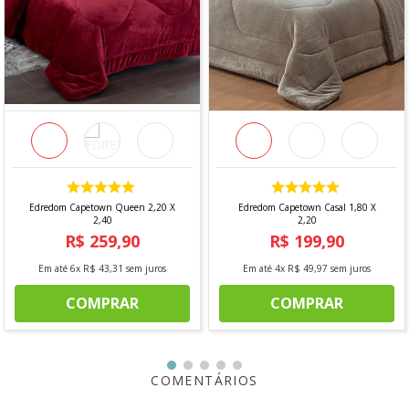
*Imagem meramente ilustrativa
Edredom Capetown Queen 2,20 X
Edredom Capetown Casal 1,80 X
2,40
2,20
R$
259
,
90
R$
199
,
90
Em até
6
x
R$
43
,
31
sem juros
Em até
4
x
R$
49
,
97
sem juros
COMPRAR
COMPRAR
COMENTÁRIOS