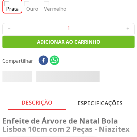
8
º
tricoline digital
9
º
tecido oxford
10
º
tapete sisal
－
＋
ADICIONAR AO CARRINHO
Compartilhar
DESCRIÇÃO
ESPECIFICAÇÕES
Enfeite de Árvore de Natal Bola
Lisboa 10cm com 2 Peças - Niazitex