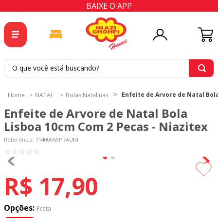
BAIXE O APP
O que você está buscando?
TERMOS MAIS BUSCADOS
Enfeite de Arvore de Natal Bol
NATAL
Bolas Natalinas
1
º
tricoline
Enfeite de Arvore de Natal Bola
2
º
tapete
Lisboa 10cm Com 2 Pecas - Niazitex
3
º
cortina
Referência
:
11400069PRAUNI
4
º
tecido percal
5
º
tapetes
R$
17
,
90
6
º
percal
7
º
tecido tricoline
Opções:
Prata