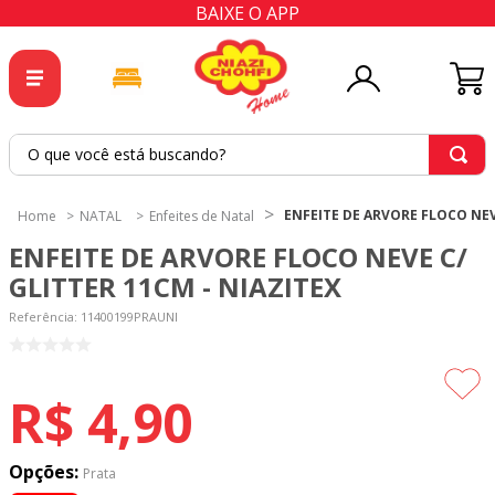
BAIXE O APP
O que você está buscando?
TERMOS MAIS BUSCADOS
ENFEITE DE ARVORE FLOCO NEVE
NATAL
Enfeites de Natal
1
º
tricoline
ENFEITE DE ARVORE FLOCO NEVE C/
2
º
tapete
GLITTER 11CM - NIAZITEX
3
º
cortina
Referência
:
11400199PRAUNI
4
º
tecido percal
5
º
tapetes
R$
4
,
90
6
º
tecido tricoline
7
º
percal
Opções:
Prata