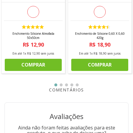
Enchimento Silicone Almofada
Enchimento de Silicone 0,60 X 0,60
50x50cm
420g
R$
12
,
90
R$
18
,
90
Em até
1
x
R$
12
,
90
sem juros
Em até
1
x
R$
18
,
90
sem juros
COMPRAR
COMPRAR
COMENTÁRIOS
Avaliações
Ainda não foram feitas avaliações para este
produto, o que acha de deixar uma?