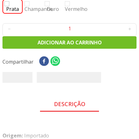
8
º
tricoline digital
9
º
tecido oxford
10
º
toalha mesa
－
＋
ADICIONAR AO CARRINHO
Compartilhar
DESCRIÇÃO
Origem:
Importado