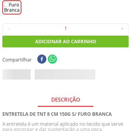
8
º
tricoline digital
9
º
tecido oxford
10
º
toalha mesa
－
＋
ADICIONAR AO CARRINHO
Compartilhar
DESCRIÇÃO
ENTRETELA DE TNT 8 CM 150G S/ FURO BRANCA
A entretela é um material aplicado no tecido que serve
para encorpar e dar sustentação a uma peça.