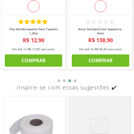
Fita Antiderrapante Para Tapetes
Arara Standard Com Sapateira -
1,20m
Arthi
R$
12
,
90
R$
138
,
90
Em até
1
x
R$
12
,
90
sem juros
Em até
3
x
R$
46
,
30
sem juros
COMPRAR
COMPRAR
Inspire-se com essas sugestões ✔️