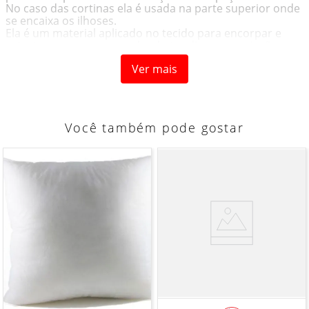
No caso das cortinas ela é usada na parte superior onde
se encaixa os ilhoses.
Ela é um material aplicado no tecido para encorpar e
estruturar uma peça, podendo ter diversas variações.
Entretela é aquele aviamento essencial para as
Ver mais
costureiras.
Uma profissional preparada tem sempre vários tipos de
entretela por perto para encaixar nas peças que
precisam
de um “reforço”.
Você também pode gostar
Tamanho
Entretela - 08cm
COR
Branca
COMPOSIÇÃO
Polietileno
Informações Adicionais: Vendido a cada 1 metro onde a
medida se refere a um metro de comprimento pela
largura.
Caso sejam solicitados 2 metros, será enviada metragem