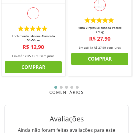
corrida, sem cortes.
*Imagem meramente ilustrativa.
Fibra Virgem Siliconada Pacote
C/1kg
Enchimento Silicone Almofada
R$
27
,
90
50x50cm
R$
12
,
90
Em até
1
x
R$
27
,
90
sem juros
Em até
1
x
R$
12
,
90
sem juros
COMPRAR
COMPRAR
COMENTÁRIOS
Avaliações
Ainda não foram feitas avaliações para este