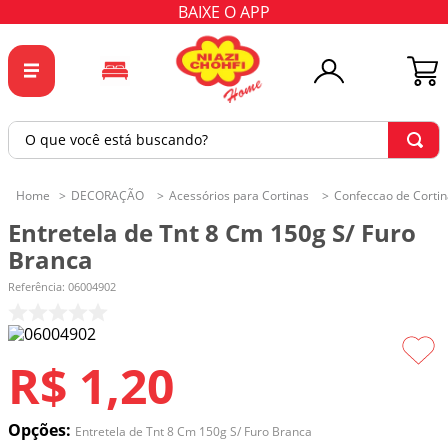
BAIXE O APP
O que você está buscando?
TERMOS MAIS BUSCADOS
DECORAÇÃO
Acessórios para Cortinas
Confeccao de Cortin
1
º
tricoline
Entretela de Tnt 8 Cm 150g S/ Furo
2
º
tapete
Branca
3
º
cortina
Referência
:
06004902
4
º
tapetes
5
º
tecido percal
R$
1
,
20
6
º
tecido tricoline
7
º
percal
Opções:
Entretela de Tnt 8 Cm 150g S/ Furo Branca