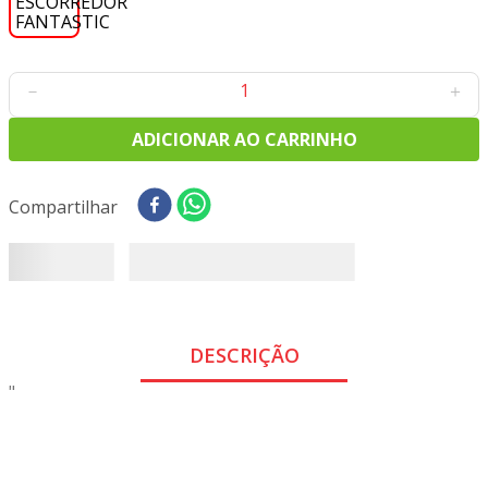
8
º
tricoline digital
9
º
tecido oxford
10
º
tapete sisal
－
＋
ADICIONAR AO CARRINHO
Compartilhar
DESCRIÇÃO
"