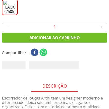
8
º
tecido oxford
9
º
tricoline digital
10
º
tecidos
－
＋
ADICIONAR AO CARRINHO
Compartilhar
DESCRIÇÃO
Escorredor de louças Arthi tem um designer moderno e
diferenciado, deixa seu ambiente mais elegante e
organizado. Feitos com material de primeira qualidade,