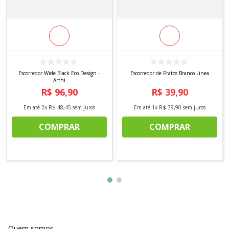
Escorredor Wide Black Eco Design -
Escorredor de Pratos Branco Linea
Arthi
R$
96
,
90
R$
39
,
90
Em até
2
x
R$
48
,
45
sem juros
Em até
1
x
R$
39
,
90
sem juros
COMPRAR
COMPRAR
Quem somos