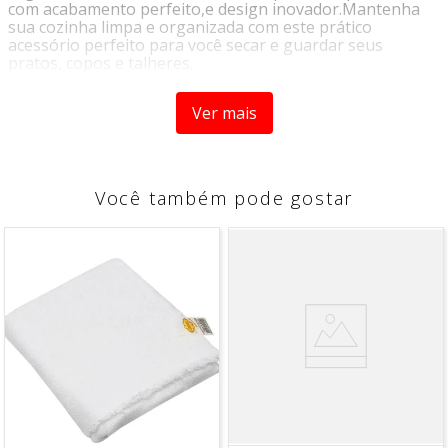
com acabamento perfeito,e design inovador.Mantenha
sua cozinha limpa e organizada com este prático
acessório perfeito para você secar e guardar seus
pratos, copos e talheres.
Observação: Os demais itens na imagem são ilustrativos
e não acompanham o produto.
Ver mais
Características do Produto:
Material: Aço Cromado
Cor: Black
Você também pode gostar
Marca: Arthi
Capacidade: 15 Pratos.
Dimensões do Produto: A.19 x L.36 x C.44cm
Peso Aproximado: 800g