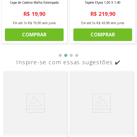
Capa de Cadeira Malha Estampada
Tapete Elysia 1,00 X 1,40
R$
19
,
90
R$
219
,
90
Em até
1
x
R$
19
,
90
sem juros
Em até
5
x
R$
43
,
98
sem juros
COMPRAR
COMPRAR
Inspire-se com essas sugestões ✔️