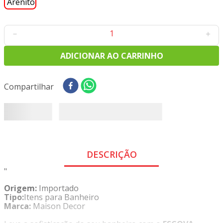
8
º
tricoline digital
9
º
tecido oxford
－
＋
10
º
toalha mesa
ADICIONAR AO CARRINHO
Compartilhar
DESCRIÇÃO
"
Origem:
Importado
Tipo:
Itens para Banheiro
Marca:
Maison Decor