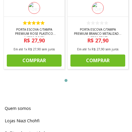
PORTA ESCOVA C/TAMPA
PORTA ESCOVA C/TAMPA
PREMIUM ROSE PLASTICO
PREMIUM BRANCO METALIZADO
(UZ526-ROSE)
(UZ526-BRMT)
R$
27
,
90
R$
27
,
90
Em até
1
x
R$
27
,
90
sem juros
Em até
1
x
R$
27
,
90
sem juros
COMPRAR
COMPRAR
Quem somos
Lojas Niazi Chohfi