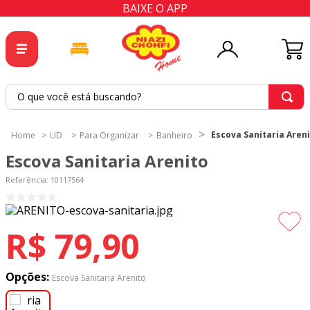
BAIXE O APP
O que você está buscando?
TERMOS MAIS BUSCADOS
Escova Sanitaria Aren
UD
Para Organizar
Banheiro
1
º
tricoline
Escova Sanitaria Arenito
2
º
tapete
Referência
:
10117564
3
º
cortina
4
º
tapetes
R$
79
,
90
5
º
tecido percal
6
º
tecido tricoline
Opções:
Escova Sanitaria Arenito
7
º
percal