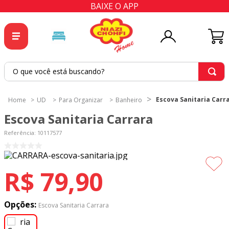
BAIXE O APP
O que você está buscando?
TERMOS MAIS BUSCADOS
Escova Sanitaria Carr
UD
Para Organizar
Banheiro
1
º
tricoline
Escova Sanitaria Carrara
2
º
tapete
Referência
:
10117577
3
º
cortina
4
º
tecido percal
R$
79
,
90
5
º
tapetes
6
º
percal
Opções:
Escova Sanitaria Carrara
7
º
tecido tricoline