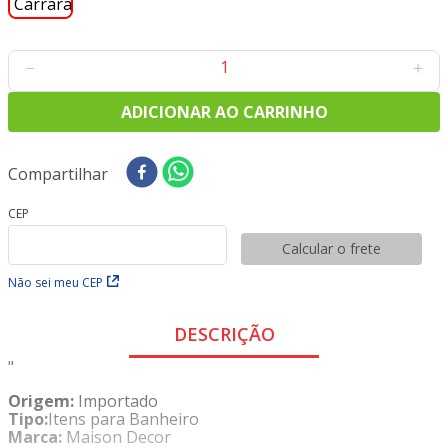
8
º
tricoline digital
9
º
tecido oxford
－
＋
10
º
tapete sisal
ADICIONAR AO CARRINHO
Compartilhar
CEP
Calcular o frete
Não sei meu CEP
DESCRIÇÃO
"
Origem:
Importado
Tipo:
Itens para Banheiro
Marca:
Maison Decor