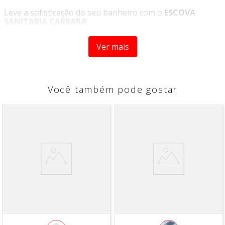
Leve a sofisticação do seu banheiro com o
ESCOVA
SANITARIA CARRARA
!
Traz um toque de elegância atemporal para o seu
Ver mais
espaço. Com design sofisticado e acabamento canelado,
cada peça combina funcionalidade e estilo. Ideal para
quem busca organização sem abrir mão da beleza.
CARACTERÍSTICAS
Você também pode gostar
- Inspiração no mármore clássico, elegância em cada
detalhe.
ITENS
- ESCOVA SANITARIA CARRARA
* Imagens meramente ilustrativas.
"