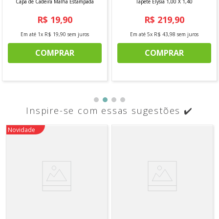
Capa de Cadeira Malha Estampada
Tapete Elysia 1,00 X 1,40
R$
19
,
90
R$
219
,
90
Em até
1
x
R$
19
,
90
sem juros
Em até
5
x
R$
43
,
98
sem juros
COMPRAR
COMPRAR
Inspire-se com essas sugestões ✔️
Novidade