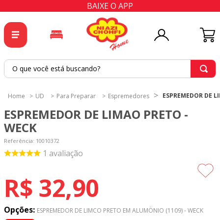
BAIXE O APP
O que você está buscando?
TERMOS MAIS BUSCADOS
ESPREMEDOR DE LI
UD
Para Preparar
Espremedores
1
º
tricoline
ESPREMEDOR DE LIMAO PRETO -
2
º
tapete
WECK
3
º
cortina
Referência
:
10010372
1
avaliação
4
º
tapetes
5
º
tecido percal
R$
32
,
90
6
º
tecido tricoline
7
º
percal
Opções:
ESPREMEDOR DE LIMCO PRETO EM ALUMÖNIO (1109) - WECK