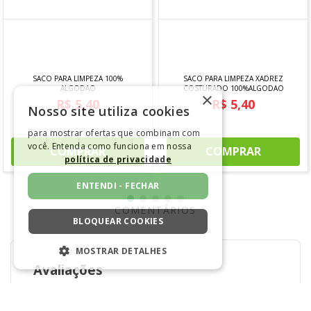
SACO PARA LIMPEZA XADREZ
COSTURADO 100%ALGODAO
SACO PARA LIMPEZA 100%
R$
5
,
40
ALGODAO
×
R$
5
,
40
Em até
1
x
R$
5
,
40
sem juros
Nosso site utiliza cookies
Em até
1
x
R$
5
,
40
sem juros
COMPRAR
para mostrar ofertas que combinam com
você. Entenda como funciona em nossa
COMPRAR
política de privacidade
ENTENDI - FECHAR
COMENTÁRIOS
BLOQUEAR COOKIES
MOSTRAR DETALHES
Avaliações
ESTRITAMENTE NECESSÁRIOS
5
estrelas
1
DESEMPENHO
4
estrelas
0