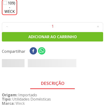
8
º
tecido oxford
9
º
tricoline digital
10
º
tecidos
－
＋
ADICIONAR AO CARRINHO
Compartilhar
DESCRIÇÃO
Origem:
Importado
Tipo:
Utilidades Domésticas
Marca:
Weck