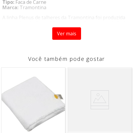
Tipo:
Faca de Carne
Marca:
Tramontina
A linha Plenus de talheres da Tramontina foi produzida
com materiais de qualidade, pensando na praticidade do
dia a dia, com o design moderno possui a linha oferece
talheres com cinco opções de cores, que irá combinar
Ver mais
com a decoração de qualquer cozinha. Além de trazer
leveza para sua cozinha na hora de preparar e servir
suas refeições.
Você também pode gostar
COMPOSIÇÃO
- Lâminas em aço inox.
- Cabos de polipropileno.
ITENS INCLUSOS
-
1 Faca para carne “8”
CARACTERÍSTICAS
-
Cor Preto
ESPECIFICAÇÕES