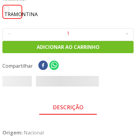
8
º
tricoline digital
9
º
tecido oxford
10
º
toalha mesa
－
＋
ADICIONAR AO CARRINHO
Compartilhar
DESCRIÇÃO
Origem:
Nacional