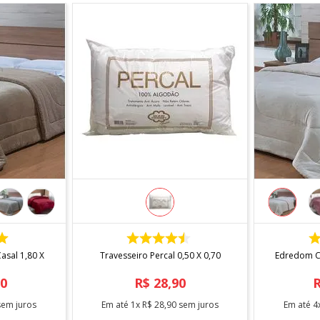
R
COMPRAR
sal 1,80 X
Travesseiro Percal 0,50 X 0,70
Edredom Ca
90
R$
28
,
90
em juros
Em até
1
x
R$
28
,
90
sem juros
Em até
4