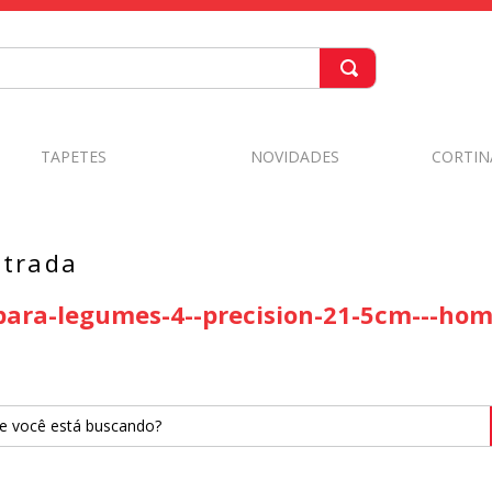
TAPETES
NOVIDADES
CORTIN
ntrada
para-legumes-4--precision-21-5cm---ho
você está buscando?