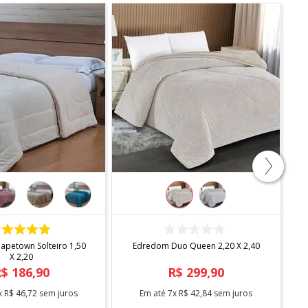
COMPRAR
COMPRAR
petown Solteiro 1,50
Edredom Duo Queen 2,20 X 2,40
X 2,20
R$
186
,
90
R$
299
,
90
x
R$
46
,
72
sem juros
Em até
7
x
R$
42
,
84
sem juros