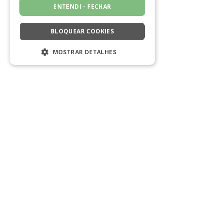
ENTENDI - FECHAR
BLOQUEAR COOKIES
MOSTRAR DETALHES
ESTRITAMENTE NECESSÁRIOS
DESEMPENHO
SEGMENTAÇÃO
FUNCIONALIDADE
NÃO CLASSIFICADO
Estritamente necessários
Desempenho
Segmentação
Funcionalidade
Não classificado