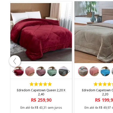
COMPRAR
COMPRA
Edredom Capetown Queen 2,20 X
Edredom Capetown Ca
2,40
2,20
R$
259
,
90
R$
199
,
Em até
6
x
R$
43
,
31
sem juros
Em até
4
x
R$
49
,
97
s