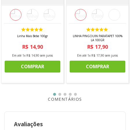
COMPOSIÇÃO
- 85% Algodão
- 15% Outras Fibras
TÉCNICA
Linha Mais Bebe 100gr
LINHA PINGOUIN PARATAPET 100%
LA 100GR
Crochê, tricô, tapeçaria, macramê, tear e artesanato em
R$
14
,
90
R$
17
,
90
geral.
Em até
1
x
R$
14
,
90
sem juros
Em até
1
x
R$
17
,
90
sem juros
FABRICANTE
COMPRAR
COMPRAR
- EuroRoma
COMENTÁRIOS
Avaliações