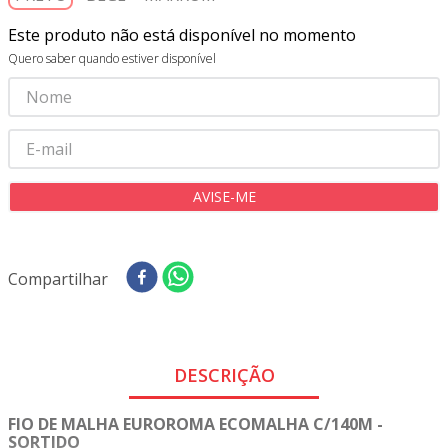
8
º
tricoline digital
Este produto não está disponível no momento
9
º
tecido oxford
Quero saber quando estiver disponível
10
º
toalha mesa
Compartilhar
DESCRIÇÃO
FIO DE MALHA EUROROMA ECOMALHA C/140M -
SORTIDO