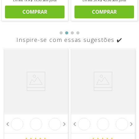
Em até
1
x
R$
19
,
90
sem juros
Em até
5
x
R$
43
,
98
sem juros
COMPRAR
COMPRAR
Inspire-se com essas sugestões ✔️