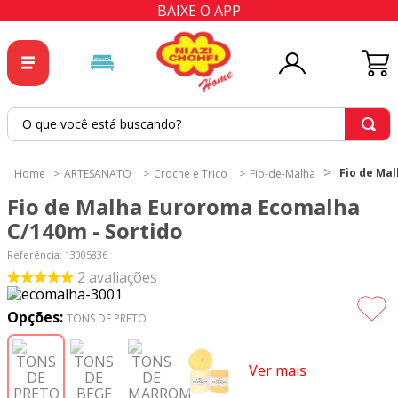
BAIXE O APP
O que você está buscando?
TERMOS MAIS BUSCADOS
Fio de Ma
ARTESANATO
Croche e Trico
Fio-de-Malha
1
º
tricoline
Fio de Malha Euroroma Ecomalha
2
º
tapete
C/140m - Sortido
3
º
cortina
Referência
:
13005836
2
avaliações
4
º
tapetes
5
º
tecido percal
Opções:
TONS DE PRETO
6
º
tecido tricoline
Ver mais
7
º
percal