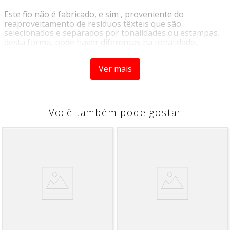
Este fio não é fabricado, e sim , proveniente do
reaproveitamento de resíduos têxteis que são
selecionados e separados por tonalidades ou estampas.
desta forma, pode haver diferenças na tonalidade,
espessura, elasticidade e tipos de malha entre um novelo
e outro. o EuroRoma Ecomalha é um fio de malha
Ver mais
ecológico que oferece múltiplas possibilidades para o
artesanato .
ATENÇÃO
Você também pode gostar
**Esse Produto é vendido por tons, mesmo comprando
junto pode ser enviado cores iguais ou não, de acordo
com a disponibilidade em estoque.
CONTÉM
- 1 Unidade com 140m
RECOMENDAÇÕES
- AGULHA: Crochê 7 a 12mm
- AGULHA: Tricô 7 a 12mm