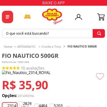
BAIXE O APP
O que você está buscando?
TERMOS MAIS BUSCADOS
FIO NAUTICO 500GR
ARTESANATO
Croche e Trico
1
º
tricoline
FIO NAUTICO 500GR
2
º
tapete
Referência
:
13001564
3
º
cortina
16
avaliações
4
º
tecido percal
R$
35
,
90
5
º
tapetes
6
º
percal
Opções:
2314 ROYAL
7
º
tecido tricoline