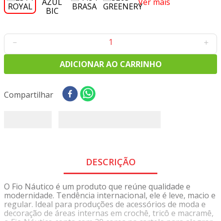
Ver mais
8
º
tricoline digital
9
º
tecido oxford
10
º
tapete sisal
－
＋
ADICIONAR AO CARRINHO
Compartilhar
DESCRIÇÃO
O Fio Náutico é um produto que reúne qualidade e
modernidade. Tendência internacional, ele é leve, macio e
regular. Ideal para produções de acessórios de moda e
decoração de áreas internas em crochê, tricô e macramê,