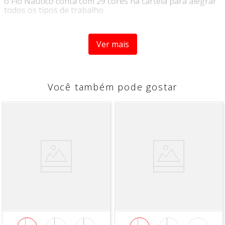
o Fio Náutico conta com 29 cores na cartela para alegrar
todos os tipos de trabalho.
Dados Técnicos:
Fio Náutico Circulo Tex 2400
Contém:
1 unidade de 500 gramas - 208 metros
Ver mais
Largura:
5mm
Composição:
100% Polipropileno
Você também pode gostar
Agulhas Recomendadas:
Crochê:
5.0mm à 7.0mm
Tricô:
7.0mm à 9.0mm
*imagens meramente ilustrativas*