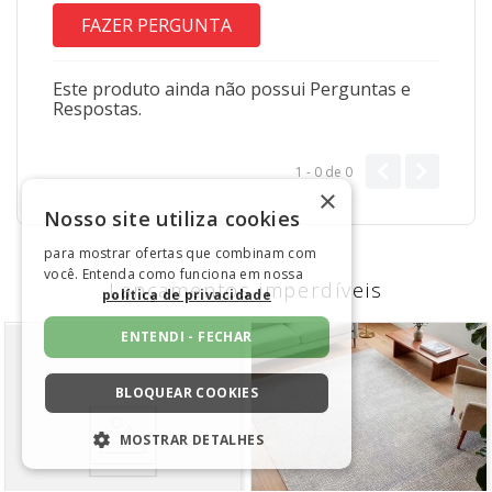
FAZER PERGUNTA
Este produto ainda não possui Perguntas e
Respostas.
1 - 0
de
0
×
Nosso site utiliza cookies
para mostrar ofertas que combinam com
você. Entenda como funciona em nossa
Lançamentos imperdíveis
política de privacidade
ENTENDI - FECHAR
BLOQUEAR COOKIES
MOSTRAR DETALHES
ESTRITAMENTE NECESSÁRIOS