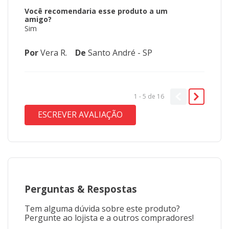
Você recomendaria esse produto a um
amigo?
Sim
Por
Vera R.
De
Santo André - SP
1 - 5
de
16
ESCREVER AVALIAÇÃO
Perguntas
&
Respostas
Tem alguma dúvida sobre este produto?
Pergunte ao lojista e a outros compradores!