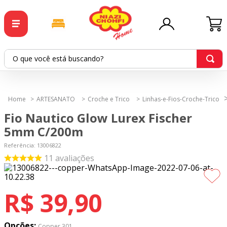
BAIXE O APP
O que você está buscando?
TERMOS MAIS BUSCADOS
ARTESANATO
Croche e Trico
Linhas-e-Fios-Croche-Trico
1
º
tricoline
Fio Nautico Glow Lurex Fischer
2
º
tapete
5mm C/200m
3
º
cortina
Referência
:
13006822
11
avaliações
4
º
tapetes
5
º
tecido percal
R$
39
,
90
6
º
tecido tricoline
7
º
percal
Opções:
Copper 301