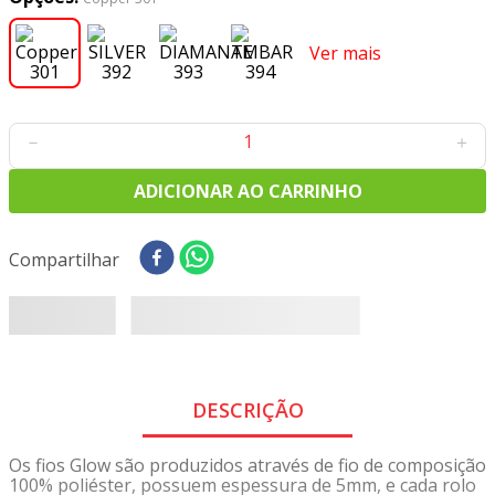
8
º
tricoline digital
9
º
tecido oxford
Ver mais
10
º
toalha mesa
－
＋
ADICIONAR AO CARRINHO
Compartilhar
DESCRIÇÃO
Os fios Glow são produzidos através de fio de composição
100% poliéster, possuem espessura de 5mm, e cada rolo