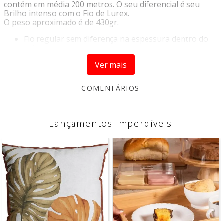
contém em média 200 metros. O seu diferencial é seu
Brilho intenso com o Fio de Lurex.
O peso aproximado é de 430gr.
Fio regular sem diferença na espessura dentro do
rolo
Não perde cor e brilho
Ver mais
Composição
: 100% poliéster
Metragem
: 200 metros
Peso
: média de 430gr
Espessura
: 5mm
Ideal
para
: Crochê - Tricô - Macramê - Tear - Tapeçaria -
Artesanato em geral
Agulhas indicadas
: 4 - 6mm
Fabricante
: Fischer
*A cor do produto pode variar de acordo com as
configurações do seu monitor.