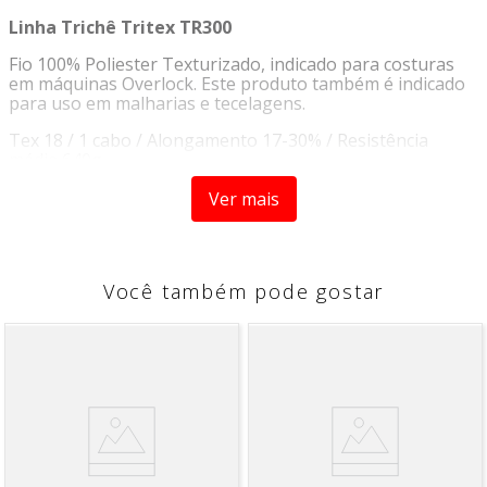
Linha Trichê Tritex TR300
Fio 100% Poliester Texturizado, indicado para costuras
em máquinas Overlock. Este produto também é indicado
para uso em malharias e tecelagens.
Tex 18 / 1 cabo / Alongamento 17-30% / Resistência
média 640g
Embalagem:
Cone de 18.000 metros
Ver mais
Fabricante:
Trichê
Composição:
100% Poliéster
Você também pode gostar
*Imagens meramente ilustrativas, as cores devem ser
utilizadas apenas como referência.