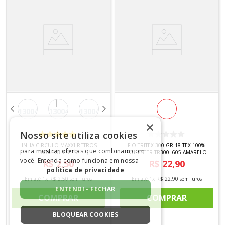
×
Nosso site utiliza cookies
LINHA CIRCULO MAXXI RETROS
FIO TRITEX 300 GR 18 TEX 100%
para mostrar ofertas que combinam com
100%POLIESTER
POLIESTER TR300- 605 AMARELO
você. Entenda como funciona em nossa
R$
2
,
50
R$
22
,
90
política de privacidade
Em até
1
x
R$
2
,
50
sem juros
Em até
1
x
R$
22
,
90
sem juros
ENTENDI - FECHAR
COMPRAR
COMPRAR
BLOQUEAR COOKIES