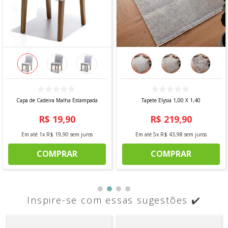
Capa de Cadeira Malha Estampada
Tapete Elysia 1,00 X 1,40
R$
19
,
90
R$
219
,
90
Em até
1
x
R$
19
,
90
sem juros
Em até
5
x
R$
43
,
98
sem juros
COMPRAR
COMPRAR
Inspire-se com essas sugestões ✔️