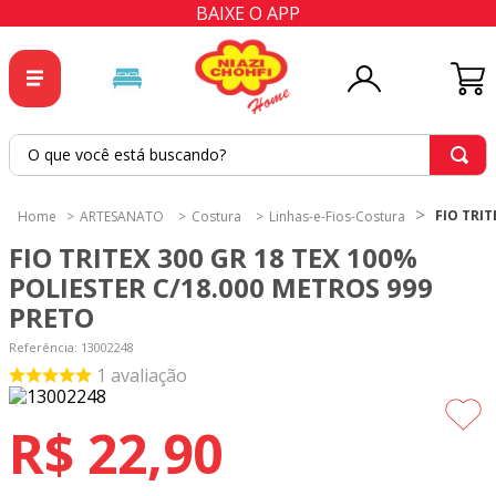
BAIXE O APP
O que você está buscando?
TERMOS MAIS BUSCADOS
FIO TRIT
ARTESANATO
Costura
Linhas-e-Fios-Costura
1
º
tricoline
FIO TRITEX 300 GR 18 TEX 100%
2
º
tapete
POLIESTER C/18.000 METROS 999
PRETO
3
º
cortina
Referência
4
º
tapetes
:
13002248
1
avaliação
5
º
tecido percal
6
º
tecido tricoline
R$
22
,
90
7
º
percal