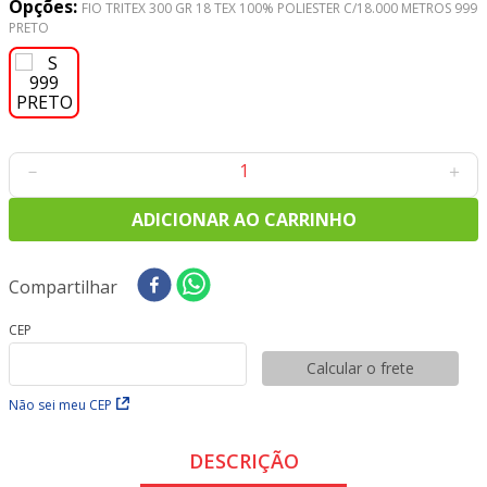
Opções:
8
º
tricoline digital
FIO TRITEX 300 GR 18 TEX 100% POLIESTER C/18.000 METROS 999
PRETO
9
º
tecido oxford
10
º
toalha mesa
－
＋
ADICIONAR AO CARRINHO
Compartilhar
CEP
Calcular o frete
Não sei meu CEP
DESCRIÇÃO