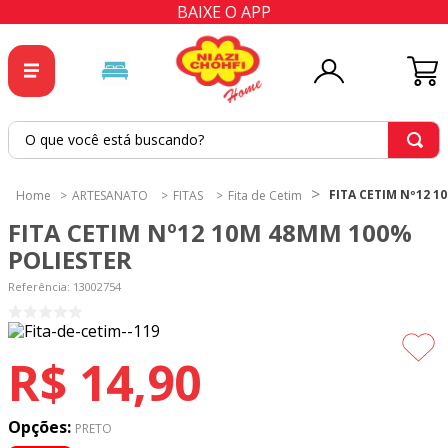
BAIXE O APP
O que você está buscando?
TERMOS MAIS BUSCADOS
FITA CETIM Nº12 1
ARTESANATO
FITAS
Fita de Cetim
1
º
tricoline
FITA CETIM Nº12 10M 48MM 100%
2
º
tapete
POLIESTER
3
º
cortina
Referência
:
13002754
4
º
tapetes
5
º
tecido percal
R$
14
,
90
6
º
tecido tricoline
7
º
percal
Opções:
PRETO