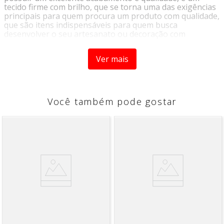
tecido firme com brilho, que se torna uma das exigências
principais para quem procura um produto com qualidade,
que são itens indispensáveis para quem busca
desenvolver o seu artesanato ou decoração com
exclusividade e brilho.
Ver mais
Dados Técnicos:
Fita Cetim Nº 12 10M 48MM
Contém:
01 unidade
Comprimento:
10M
Você também pode gostar
Largura:
48MM
Composição:
100% Poliéster
Imagens meramente ilustrativas, as cores devem ser
utilizadas apenas como referência.