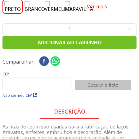
8
º
tecido oxford
Ver mais
9
º
tricoline digital
10
º
tecidos
－
＋
ADICIONAR AO CARRINHO
Compartilhar
CEP
Calcular o frete
Não sei meu CEP
DESCRIÇÃO
As fitas de cetim são usadas para a fabricação de laços,
gravatas, enfeites, embrulhos e decoração. Além de
possuir um excelente acabamento e qualidade, é um