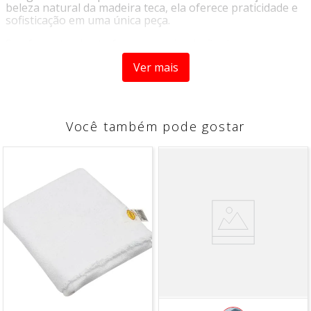
beleza natural da madeira teca, ela oferece praticidade e
sofisticação em uma única peça.
Seu formato aberto favorece a circulação de ar entre as
frutas, ajudando a mantê-las organizadas e sempre ao
Ver mais
alcance das mãos. Além de funcional, a fruteira se destaca
como um elemento decorativo que complementa
ambientes contemporâneos, industriais ou clássicos com
muito charme.
Você também pode gostar
Fabricada com materiais de alta qualidade, possui
estrutura resistente em aço com acabamento black e
detalhes em madeira teca, proporcionando durabilidade e
um visual sofisticado que transforma qualquer ambiente.
Ideal para bancadas, mesas de jantar, áreas gourmet e
cozinhas planejadas, a Fruteira Black Eco Design Arthi é a
escolha perfeita para quem busca organização sem abrir
mão do estilo.
Características:
Design moderno e elegante;
Estrutura resistente em aço;
Detalhes em madeira teca;