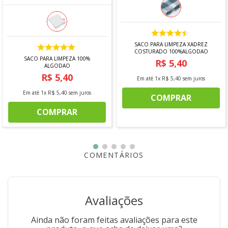
Ideal para organizar e expor frutas;
Formato aberto que favorece a ventilação dos
alimentos;
Perfeita para cozinhas, mesas de jantar e áreas
gourmet;
SACO PARA LIMPEZA XADREZ
Combina funcionalidade e decoração;
COSTURADO 100%ALGODAO
Durável, prática e fácil de limpar.
SACO PARA LIMPEZA 100%
R$
5
,
40
ALGODAO
Especificações Técnicas:
R$
5
,
40
Em até
1
x
R$
5
,
40
sem juros
Marca:
Arthi
Em até
1
x
R$
5
,
40
sem juros
COMPRAR
Linha:
Black Eco Design
Material:
Aço e Madeira Teca
COMPRAR
Acabamento:
Black
Medidas:
Comprimento: 26,5 cm
COMENTÁRIOS
Largura: 17 cm
Altura: 20 cm
"Imagens meramente ilustrativas"
Avaliações
Ainda não foram feitas avaliações para este