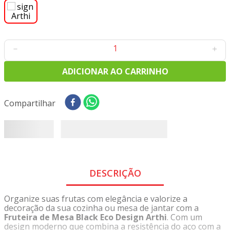
8
º
tricoline digital
9
º
tecido oxford
10
º
toalha mesa
－
＋
ADICIONAR AO CARRINHO
Compartilhar
DESCRIÇÃO
Organize suas frutas com elegância e valorize a
decoração da sua cozinha ou mesa de jantar com a
Fruteira de Mesa Black Eco Design Arthi
. Com um
design moderno que combina a resistência do aço com a