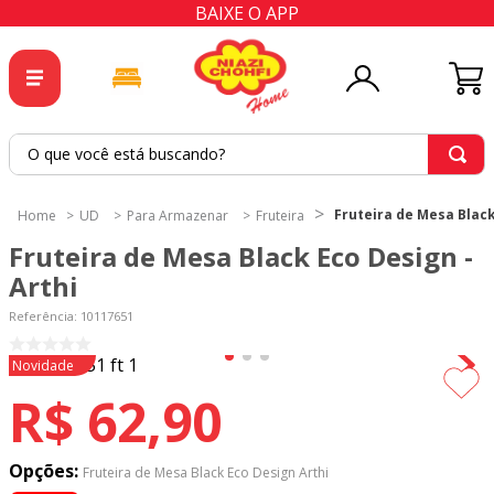
BAIXE O APP
O que você está buscando?
TERMOS MAIS BUSCADOS
Fruteira de Mesa Black
UD
Para Armazenar
Fruteira
1
º
tricoline
Fruteira de Mesa Black Eco Design -
2
º
tapete
Arthi
3
º
cortina
Referência
:
10117651
4
º
tecido percal
Novidade
5
º
tapetes
R$
62
,
90
6
º
tecido tricoline
7
º
percal
Opções:
Fruteira de Mesa Black Eco Design Arthi