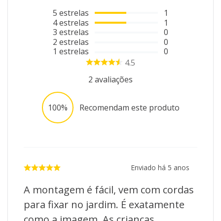
Marca: Chrtmas & Co
5
estrelas
1
Origem: Importado
4
estrelas
1
3
estrelas
0
Tipo: Inflável
2
estrelas
0
1
estrelas
0
Comprimento: 150 cm
4.5
Composição: Polipropileno
2
avaliações
Fácil instalação
Motor e fonte de energia inclusos
100%
Recomendam este produto
Resistente às variações climáticas
Bivolt com plugue de energia à prova de respingos
Transforme seu espaço em um verdadeiro cenário
natalino com o Helicóptero Papai Noel Inflável 150cm -
Enviado há
5 anos
Chrtmas & Co!
A montagem é fácil, vem com cordas
para fixar no jardim. É exatamente
como a imagem. As crianças