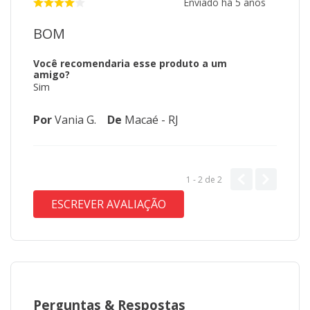
Enviado há
5 anos
BOM
Você recomendaria esse produto a um
amigo?
Sim
Por
Vania G.
De
Macaé - RJ
1 - 2
de
2
ESCREVER AVALIAÇÃO
Perguntas
&
Respostas