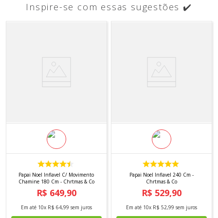
Inspire-se com essas sugestões ✔️
Papai Noel Inflavel C/ Movimento
Papai Noel Inflavel 240 Cm -
Chamine 180 Cm - Chrtmas & Co
Chrtmas & Co
R$
649
,
90
R$
529
,
90
Em até
10
x
R$
64
,
99
sem juros
Em até
10
x
R$
52
,
99
sem juros