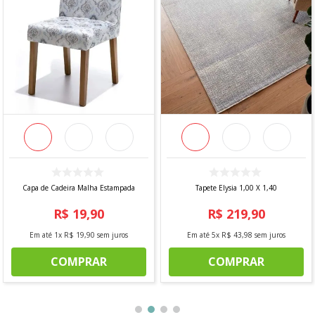
Capa de Cadeira Malha Estampada
Tapete Elysia 1,00 X 1,40
R$
19
,
90
R$
219
,
90
Em até
1
x
R$
19
,
90
sem juros
Em até
5
x
R$
43
,
98
sem juros
COMPRAR
COMPRAR