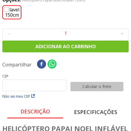
Helicoptero Papai Noel Inflavel 150cm
8
º
tricoline digital
9
º
tecido oxford
10
º
toalha mesa
－
＋
ADICIONAR AO CARRINHO
Compartilhar
CEP
Calcular o frete
Não sei meu CEP
DESCRIÇÃO
ESPECIFICAÇÕES
HELICÓPTERO PAPAI NOEL INFLÁVEL