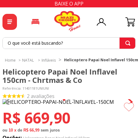
BAIXE O APP
O que você está buscando?
TERMOS MAIS BUSCADOS
Helicoptero Papai Noel Inflavel 150c
NATAL
Infláveis
1
º
tricoline
Helicoptero Papai Noel Inflavel
2
º
tapete
150cm - Chrtmas & Co
3
º
cortina
Referência
:
11401181UNIUNI
2
avaliações
4
º
tapetes
5
º
tecido percal
R$
669
,
90
6
º
tecido tricoline
7
º
percal
ou
10
x
de
R$ 66,99
sem juros
Opções: