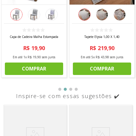
Capa de Cadeira Malha Estampada
Tapete Elysia 1,00 X 1,40
R$
19
,
90
R$
219
,
90
Em até
1
x
R$
19
,
90
sem juros
Em até
5
x
R$
43
,
98
sem juros
COMPRAR
COMPRAR
Inspire-se com essas sugestões ✔️