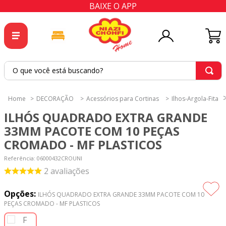
BAIXE O APP
O que você está buscando?
TERMOS MAIS BUSCADOS
DECORAÇÃO
Acessórios para Cortinas
Ilhos-Argola-Fita
1
º
tricoline
ILHÓS QUADRADO EXTRA GRANDE
2
º
tapete
33MM PACOTE COM 10 PEÇAS
CROMADO - MF PLASTICOS
3
º
cortina
Referência
4
º
tecido percal
:
06000432CROUNI
2
avaliações
5
º
tapetes
Opções:
6
º
tecido tricoline
ILHÓS QUADRADO EXTRA GRANDE 33MM PACOTE COM 10
PEÇAS CROMADO - MF PLASTICOS
7
º
percal