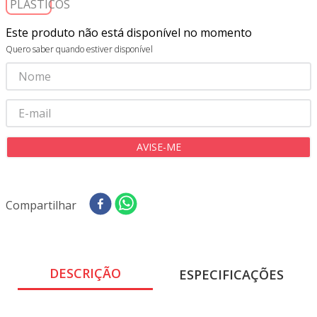
8
º
tricoline digital
9
º
tecido oxford
Este produto não está disponível no momento
Quero saber quando estiver disponível
10
º
toalha mesa
Compartilhar
DESCRIÇÃO
ESPECIFICAÇÕES