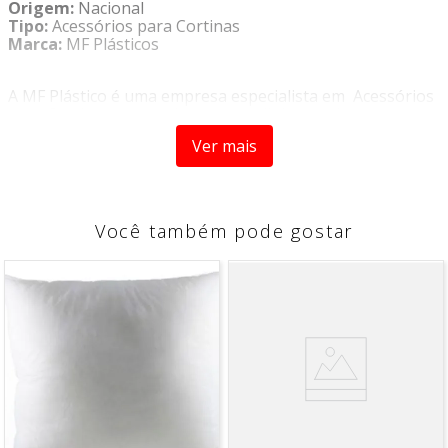
Origem:
Nacional
Tipo:
Acessórios para Cortinas
Marca:
MF Plásticos
A MF Plástico é uma empresa especialista em Acessórios
para Cortinas e possui uma vasta linha produtos como
Ponteiras, Braçadeiras, Argolas, entre outros, conta
Ver mais
ainda com profissionais especializados, equipamentos de
última geração, ferramenta própria, agilidade no
atendimento e segurança no abastecimento, que só uma
empresa com mais de 37 anos de atuação pode
proporcionar.
Você também pode gostar
O
Ilhós Quadrado Grande 33 mm Pacote com 10 peças
Cromado- MF Plásticos
é produzido com materiais de
alta qualidade e excelente relação custo-benefício e
grande durabilidade
DESCRIÇÃO DO PRODUTO
- Produto confeccionado em material de alta qualidade
- Produto de fácil instalação
COMPOSIÇÃO DO PRODUTO