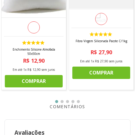
- Plástico
DIMENSÕES
Diâmetro 6 mm
largura 8 cm
Fibra Virgem Siliconada Pacote C/1kg
O PRODUTO ACOMPANHA:
Enchimento Silicone Almofada
R$
27
,
90
50x50cm
-
10 unidade de
Ilhós Quadrado Grande 33 mm
R$
12
,
90
Cromado
- MF Plásticos
Em até
1
x
R$
27
,
90
sem juros
Em até
1
x
R$
12
,
90
sem juros
COMPRAR
COMPRAR
*Imagem meramente ilustrativa
COMENTÁRIOS
Avaliações