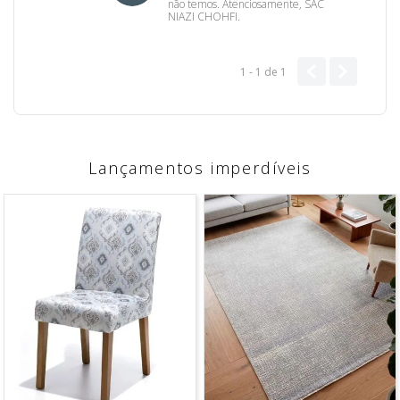
não temos. Atenciosamente, SAC
NIAZI CHOHFI.
1 - 1
de
1
Lançamentos imperdíveis