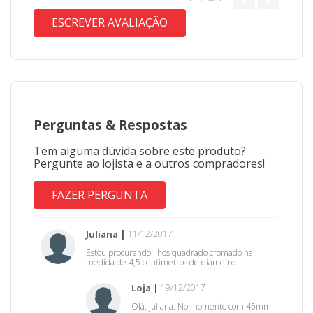
ESCREVER AVALIAÇÃO
Perguntas
&
Respostas
Tem alguma dúvida sobre este produto?
Pergunte ao lojista e a outros compradores!
FAZER PERGUNTA
Juliana
11/12/2017
Estou procurando ilhos quadrado cromado na
medida de 4,5 centimetros de diametro
Loja
19/12/2017
Olá, juliana. No momento com 45mm