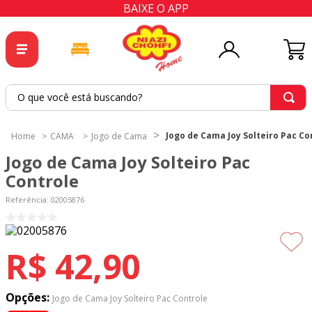
BAIXE O APP
O que você está buscando?
TERMOS MAIS BUSCADOS
Jogo de Cama Joy Solteiro Pac Co
CAMA
Jogo de Cama
1
º
tricoline
Jogo de Cama Joy Solteiro Pac
2
º
tapete
Controle
3
º
cortina
Referência
:
02005876
4
º
tecido percal
5
º
tapetes
R$
42
,
90
6
º
tecido tricoline
7
º
percal
Opções:
Jogo de Cama Joy Solteiro Pac Controle