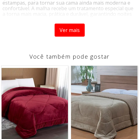
estampas, para tornar sua cama ainda mais moderna e
confortável. A malha recebe um tratamento especial que
a torna mais macia, prática e durável, garantindo noites
de sono agradáveis e tranquilas.
Ver mais
Medidas
Você também pode gostar
Largura da Fronha: 48 cm
Comprimento da Fronha: 68 cm
Largura do Lençol de Elástico: 88 cm
Comprimento do Lençol de Elástico: 188 cm
Altura do Lençol de Elástico: 30 cm
Composição
Fronha: Malha Estampada 70% Algodão / 30% Poliéster