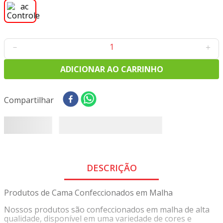
8
º
tricoline digital
9
º
tecido oxford
10
º
toalha mesa
－
＋
ADICIONAR AO CARRINHO
Compartilhar
DESCRIÇÃO
Produtos de Cama Confeccionados em Malha
Nossos produtos são confeccionados em malha de alta
qualidade, disponível em uma variedade de cores e