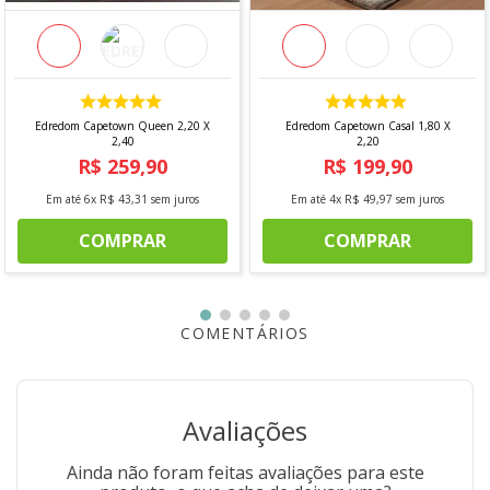
Lençol de Elástico: Malha Lisa 70% Algodão / 30%
Poliéster
Edredom Capetown Queen 2,20 X
Edredom Capetown Casal 1,80 X
2,40
2,20
R$
259
,
90
R$
199
,
90
Em até
6
x
R$
43
,
31
sem juros
Em até
4
x
R$
49
,
97
sem juros
COMPRAR
COMPRAR
COMENTÁRIOS
Avaliações
Ainda não foram feitas avaliações para este