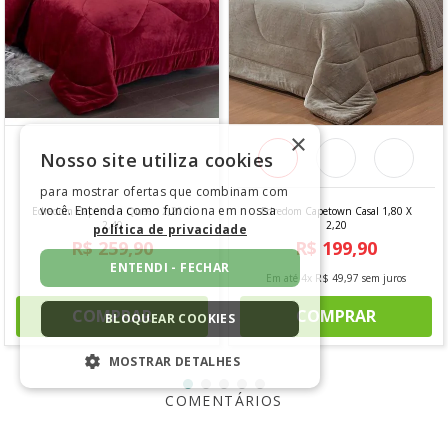
×
Nosso site utiliza cookies
para mostrar ofertas que combinam com
você. Entenda como funciona em nossa
Edredom Capetown Queen 2,20 X
Edredom Capetown Casal 1,80 X
2,40
2,20
política de privacidade
R$
259
,
90
R$
199
,
90
ENTENDI - FECHAR
Em até
6
x
R$
43
,
31
sem juros
Em até
4
x
R$
49
,
97
sem juros
COMPRAR
COMPRAR
BLOQUEAR COOKIES
MOSTRAR DETALHES
ESTRITAMENTE NECESSÁRIOS
COMENTÁRIOS
DESEMPENHO