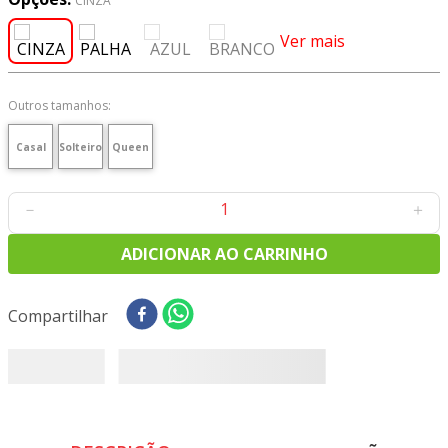
CINZA
8
º
tecido oxford
Ver mais
9
º
tricoline digital
10
º
tecidos
Outros tamanhos:
Casal
Solteiro
Queen
－
＋
ADICIONAR AO CARRINHO
Compartilhar