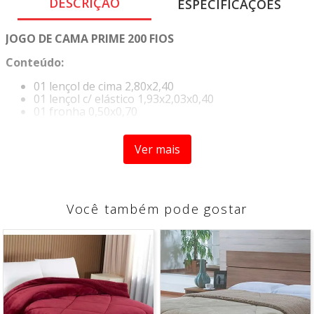
DESCRIÇÃO
ESPECIFICAÇÕES
JOGO DE CAMA PRIME 200 FIOS
Conteúdo:
01 lençol de cima 2,80x2,40
01 lençol c/ elástico 1,93x2,03x0,40
01 fronha 0,50x0,70
Composição:
Ver mais
80%Algodão
20%Poliester
Instruçao de lavagem:
Você também pode gostar
Lavagem manual
Não usar alvejante e cloro
Não secar na máquina ou secadora
Secar no varal à sombra
Passar à ferro
Não limpar a seco