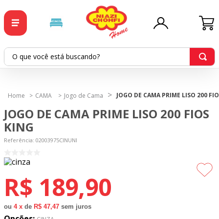
BAIXE O APP
O que você está buscando?
TERMOS MAIS BUSCADOS
JOGO DE CAMA PRIME LISO 200 FI
CAMA
Jogo de Cama
1
º
tricoline
JOGO DE CAMA PRIME LISO 200 FIOS
2
º
tapete
KING
3
º
cortina
Referência
:
02003975CINUNI
4
º
tapetes
5
º
tecido percal
R$
189
,
90
6
º
tecido tricoline
7
º
percal
ou
4
x
de
R$ 47,47
sem juros
Opções: