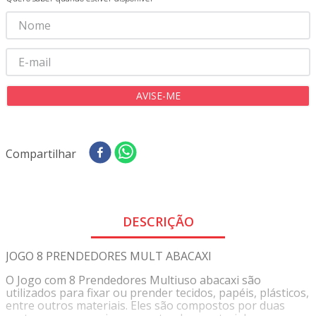
8
º
tricoline digital
9
º
tecido oxford
10
º
toalha mesa
Compartilhar
DESCRIÇÃO
JOGO 8 PRENDEDORES MULT ABACAXI
O Jogo com 8 Prendedores Multiuso abacaxi são
utilizados para fixar ou prender tecidos, papéis, plásticos,
entre outros materiais. Eles são compostos por duas