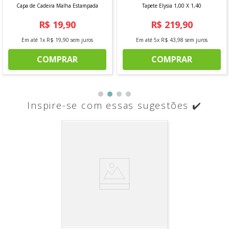
Capa de Cadeira Malha Estampada
Tapete Elysia 1,00 X 1,40
R$
19
,
90
R$
219
,
90
Em até
1
x
R$
19
,
90
sem juros
Em até
5
x
R$
43
,
98
sem juros
COMPRAR
COMPRAR
Inspire-se com essas sugestões ✔️