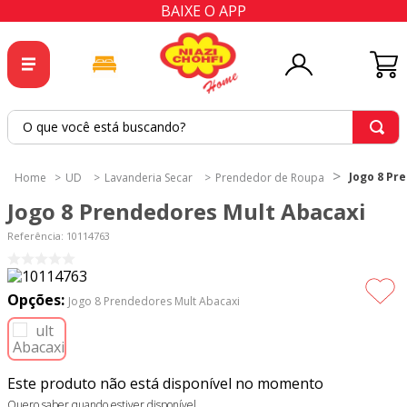
BAIXE O APP
O que você está buscando?
TERMOS MAIS BUSCADOS
Jogo 8 Pr
UD
Lavanderia Secar
Prendedor de Roupa
1
º
tricoline
Jogo 8 Prendedores Mult Abacaxi
2
º
tapete
Referência
:
10114763
3
º
cortina
4
º
tapetes
Opções:
Jogo 8 Prendedores Mult Abacaxi
5
º
tecido percal
6
º
tecido tricoline
Este produto não está disponível no momento
7
º
percal
Quero saber quando estiver disponível