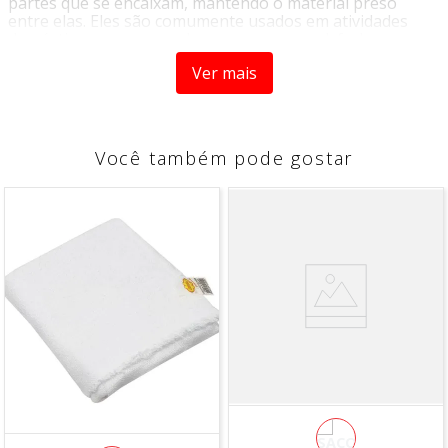
partes que se encaixam, mantendo o material preso
entre elas. Eles são comumente usados em atividades
domésticas, como prender roupas no varal, fechar sacos
de alimentos ou organizar papéis. Os prendedores vêm
Ver mais
em uma variedade de materiais, tamanhos e designs para
atender a diferentes necessidades.
INFORMAÇÕES DO PRODUTO
Você também pode gostar
MEDIDAS
Altura:
4,5cm
Largura:
4,5cm
Comprimento:
4,5cm
Peso:
100g
Composição:
Plástico
Cor:
Diversos
Contém:
1 Jogo com 8 Prendedores Multiuso abacaxi
*IMAGEM MERAMENTE ILUSTRATIVA