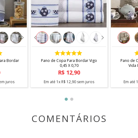
COMPRAR
Para Bordar
Pano de Copa Para Bordar Vigo
Pano de 
0,45 X 0,70
0
R$
12
,
90
em juros
Em até
1
x
R$
12
,
90
sem juros
Em até
COMENTÁRIOS