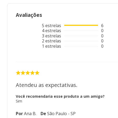
Avaliações
5
estrelas
6
4
estrelas
0
3
estrelas
0
2
estrelas
0
1
estrelas
0
Atendeu as expectativas.
Você recomendaria esse produto a um amigo?
Sim
Por
Ana B.
De
São Paulo - SP