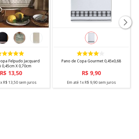
COMPRAR
COMPRAR
Copa Felpudo Jacquard
Pano de Copa Gourmet 0,45x0,68
Vida Ii 0,45cm X 0,70cm
R$
13
,
50
R$
9
,
90
1
x
R$
13
,
50
sem juros
Em até
1
x
R$
9
,
90
sem juros