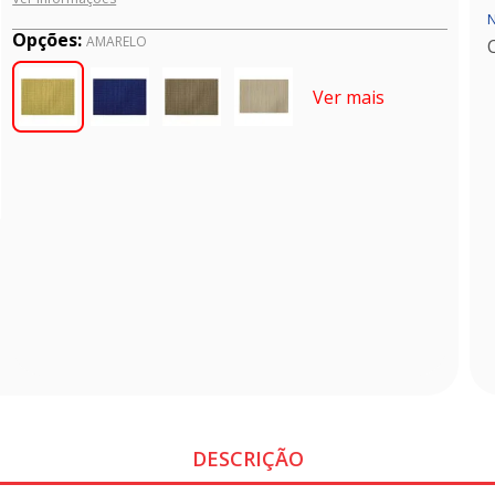
N
Opções:
AMARELO
Ver mais
DESCRIÇÃO