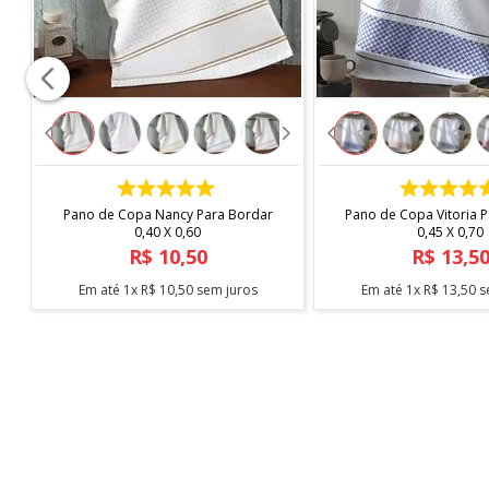
COMPRAR
COMPRAR
Pano de Copa Nancy Para Bordar
Pano de Copa Vitoria 
0,40 X 0,60
0,45 X 0,70
R$
10
,
50
R$
13
,
5
Em até
1
x
R$
10
,
50
sem juros
Em até
1
x
R$
13
,
50
s