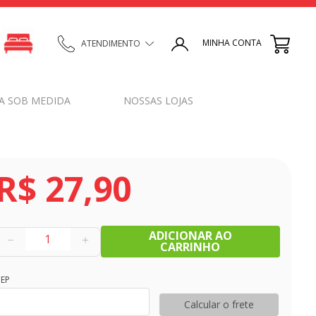
MINHA CONTA
ATENDIMENTO
A SOB MEDIDA
NOSSAS LOJAS
R$
27
,
90
ADICIONAR AO
－
＋
CARRINHO
EP
Calcular o frete