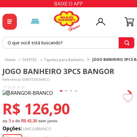
BAIXE O APP
O que você está buscando?
TERMOS MAIS BUSCADOS
JOGO BANHEIRO 3PCS 
TAPETES
Tapetes para Banheiro
1
º
tricoline
JOGO BANHEIRO 3PCS BANGOR
2
º
tapete
Referência
:
05003133UNIBCO
3
º
cortina
4
º
tecido percal
R$
126
,
90
5
º
tapetes
6
º
tecido tricoline
ou
3
x
de
R$ 42,30
sem juros
Opções:
7
º
percal
UNICO/BRANCO