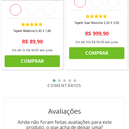
Tapete: 43 X 75 cm
Tampa:45 X 48 cm
Pé de Vaso: 45 X 45 cm
Tapete Sisal Noronha 2,50 X 3,00
*Imagem meramente ilustrativa
Tapete Moderno 0,45 X 1,80
R$
999
,
90
R$
89
,
90
Em até
10
x
R$
99
,
99
sem juros
Em até
2
x
R$
44
,
95
sem juros
COMPRAR
COMPRAR
COMENTÁRIOS
Avaliações
Ainda não foram feitas avaliações para este
produto, o que acha de deixar uma?