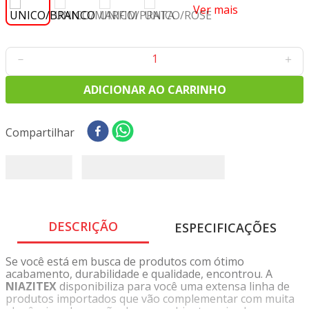
8
º
tricoline digital
Ver mais
9
º
tecido oxford
10
º
toalha mesa
－
＋
ADICIONAR AO CARRINHO
Compartilhar
DESCRIÇÃO
ESPECIFICAÇÕES
Se você está em busca de produtos com ótimo
acabamento, durabilidade e qualidade, encontrou. A
NIAZITEX
disponibiliza para você uma extensa linha de
produtos importados que vão complementar com muita