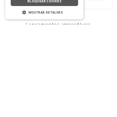
BLOQUEAR COOKIES
MOSTRAR DETALHES
ESTRITAMENTE NECESSÁRIOS
Lançamentos imperdíveis
DESEMPENHO
SEGMENTAÇÃO
FUNCIONALIDADE
NÃO CLASSIFICADO
Estritamente necessários
Desempenho
Segmentação
Funcionalidade
Não classificado
Strictly necessary cookies allow core
website functionality such as user login and
account management. The website cannot