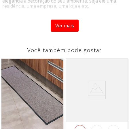
elegância a decoração do seu ambiente, seja ele uma
residência, uma empresa, uma loja e etc.
O
Jogo de Banheiro Bangor
e é produzido em material
de alta qualidade, garantindo mais conforto e elegância
Ver mais
ao ambiente. Conta com 3 peças no kit suas cores
neutras vão deixar o seu banheiro mais bonito e alegre.
Origem:
Importado
Tipo:
Tapete de Banheiro
Você também pode gostar
Marca:
Niazitex
COMPOSIÇÃO
- 100% Poliéster
CARACTERÍSTICA
- Macio
- Elegante
- Cores neutras
DIMENSÕES