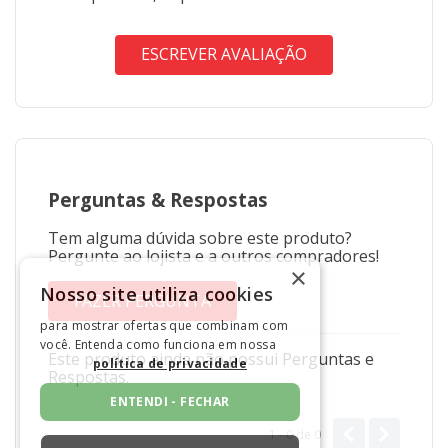
ESCREVER AVALIAÇÃO
Perguntas
&
Respostas
Tem alguma dúvida sobre este produto?
Pergunte ao lojista e a outros compradores!
×
Nosso site utiliza cookies
FAZER PERGUNTA
para mostrar ofertas que combinam com
você. Entenda como funciona em nossa
Este produto ainda não possui Perguntas e
política de privacidade
Respostas.
ENTENDI - FECHAR
1 - 0
de
0